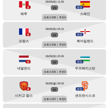
06/09(화) 11:00
홈
vs
원정
페루
스페인
조회수
298
|
추천
0
06/09(화) 04:10
홈
vs
원정
프랑스
북아일랜드
조회수
336
|
추천
0
06/09(화) 03:45
홈
vs
원정
네덜란드
우즈베키스탄
조회수
335
|
추천
0
06/08(월) 09:30
홈
vs
원정
시카고 컵스
샌프란시스코
조회수
297
|
추천
0