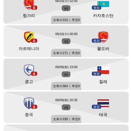
06/10(수) 02:00
홈
vs
원정
헝가리
카자흐스탄
조회수
310
|
추천
0
06/10(수) 00:00
홈
vs
원정
아르메니아
몰도바
조회수
271
|
추천
0
06/09(화) 23:00
홈
vs
원정
콩고
칠레
조회수
364
|
추천
0
06/09(화) 20:35
홈
vs
원정
중국
태국
조회수
339
|
추천
0