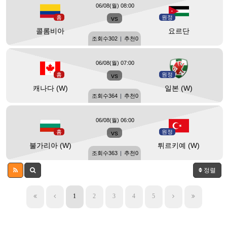
06/08(월) 08:00
홈
vs
원정
콜롬비아
요르단
조회수
302
|
추천
0
06/08(월) 07:00
홈
vs
원정
캐나다 (W)
일본 (W)
조회수
364
|
추천
0
06/08(월) 06:00
홈
vs
원정
불가리아 (W)
튀르키예 (W)
조회수
363
|
추천
0
정렬
1
2
3
4
5