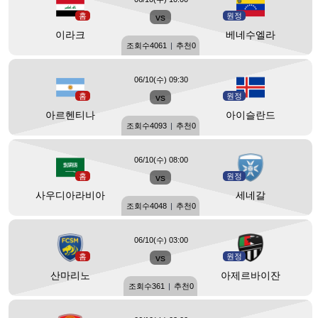
홈
vs
원정
이라크
베네수엘라
조회수
4061
|
추천
0
06/10(수) 09:30
홈
vs
원정
아르헨티나
아이슬란드
조회수
4093
|
추천
0
06/10(수) 08:00
홈
vs
원정
사우디아라비아
세네갈
조회수
4048
|
추천
0
06/10(수) 03:00
홈
vs
원정
산마리노
아제르바이잔
조회수
361
|
추천
0