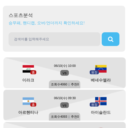
스포츠분석
승무패, 핸디캡, 오버/언더까지 확인하세요!
06/10(수) 10:00
홈
vs
원정
이라크
베네수엘라
조회수
4060
|
추천
0
06/10(수) 09:30
홈
vs
원정
아르헨티나
아이슬란드
조회수
4093
|
추천
0