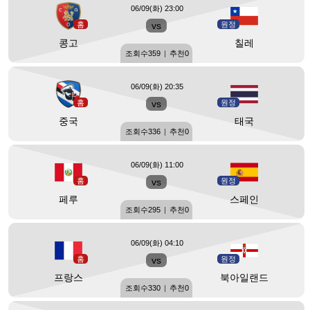
06/09(화) 23:00
홈
vs
원정
콩고
칠레
조회수
359
|
추천
0
06/09(화) 20:35
홈
vs
원정
중국
태국
조회수
336
|
추천
0
06/09(화) 11:00
홈
vs
원정
페루
스페인
조회수
295
|
추천
0
06/09(화) 04:10
홈
vs
원정
프랑스
북아일랜드
조회수
330
|
추천
0