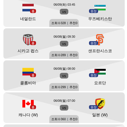
06/09(화) 03:45
홈
vs
원정
네덜란드
우즈베키스탄
조회수
328
|
추천
0
06/08(월) 09:30
홈
vs
원정
시카고 컵스
샌프란시스코
조회수
289
|
추천
0
06/08(월) 08:00
홈
vs
원정
콜롬비아
요르단
조회수
299
|
추천
0
06/08(월) 07:00
홈
vs
원정
캐나다 (W)
일본 (W)
조회수
360
|
추천
0