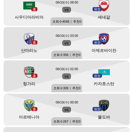
06/10(수) 08:00
홈
vs
원정
사우디아라비아
세네갈
조회수
4048
|
추천
0
06/10(수) 03:00
홈
vs
원정
산마리노
아제르바이잔
조회수
356
|
추천
0
06/10(수) 02:00
홈
vs
원정
헝가리
카자흐스탄
조회수
309
|
추천
0
06/10(수) 00:00
홈
vs
원정
아르메니아
몰도바
조회수
267
|
추천
0