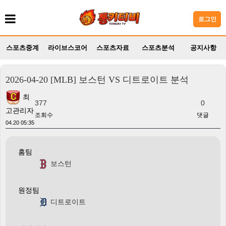
로그인
스포츠중계
라이브스코어
스포츠자료
스포츠분석
공지사항
2026-04-20 [MLB] 보스턴 VS 디트로이트 분석
최
377
0
고관리자
조회수
댓글
04.20 05:35
홈팀
보스턴
원정팀
디트로이트