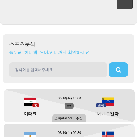
스포츠분석
승무패, 핸디캡, 오버/언더까지 확인하세요!
06/10(수) 10:00
홈
vs
원정
이라크
베네수엘라
조회수
4059
|
추천
0
06/10(수) 09:30