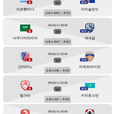
홈
vs
원정
아르헨티나
아이슬란드
조회수
4091
|
추천
0
06/10(수) 08:00
홈
vs
원정
사우디아라비아
세네갈
조회수
4047
|
추천
0
06/10(수) 03:00
홈
vs
원정
산마리노
아제르바이잔
조회수
349
|
추천
0
06/10(수) 02:00
홈
vs
원정
헝가리
카자흐스탄
조회수
307
|
추천
0
06/10(수) 00:00