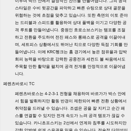
이루며 박스 안에서 결정적인 찬스를 만들어냅니다. 그의 공격
스타일은 수비 뒷공간을 파악하고 빠른 슈팅으로 상대 골문을
위협하는 것에 초점을 맞추고 있습니다. 또한 측면의 이토 준야
는 드리블과 스피드를 활용하여 상대 풀백을 이기고 다양한 공
격 루트를 만들어냅니다. 중원인 흐로소브스키는 템포를 조절
하고 전환을 주도하여 전진 패스와 롱패스로 공격을 이끌어내
며, 세트피스 상황에서도 뛰어난 킥으로 다양한 득점 기회를 만
들어냅니다. 이에 KRC헹크는 홈 경기에서 높은 점유율과 압박
회피 능력을 바탕으로 강력한 공중전과 세컨드 볼 싸움에서도
주목할 만한 활약을 펼치며 공격 전개를 안정적으로 이끌어냅
니다.
페렌츠바로시 TC
페렌츠바로스는 4-2-3-1 전형을 채용하며 바르가가 박스 안에
서 힘을 발휘하지만 활동 반경이 제한되어 빠른 전환 상황에서
취약점을 드러낼 수 있습니다. 조셉은 공을 잘 지키고 순간 패
스를 연결할 수 있지만 전개 속도가 느려 공격 템포가 끊길 수
있습니다. 카니초프스키는 2선에서 연계와 침투를 시도하지만
강한 압박에 쉽게 소유권을 잃을 수 있습니다. 전술적 다양성이