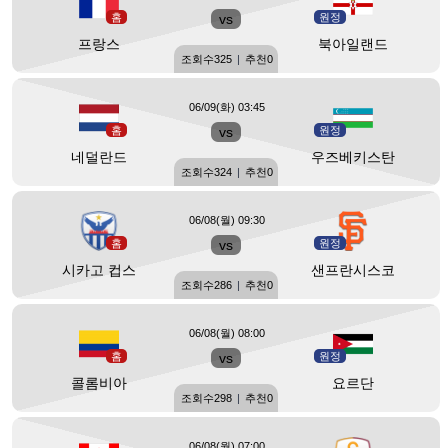
홈
vs
원정
프랑스
북아일랜드
조회수
325
|
추천
0
06/09(화) 03:45
홈
vs
원정
네덜란드
우즈베키스탄
조회수
324
|
추천
0
06/08(월) 09:30
홈
vs
원정
시카고 컵스
샌프란시스코
조회수
286
|
추천
0
06/08(월) 08:00
홈
vs
원정
콜롬비아
요르단
조회수
298
|
추천
0
06/08(월) 07:00