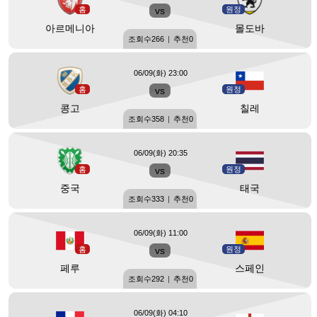
홈
vs
원정
아르메니아
몰도바
조회수
266
|
추천
0
06/09(화) 23:00
홈
vs
원정
콩고
칠레
조회수
358
|
추천
0
06/09(화) 20:35
홈
vs
원정
중국
태국
조회수
333
|
추천
0
06/09(화) 11:00
홈
vs
원정
페루
스페인
조회수
292
|
추천
0
06/09(화) 04:10