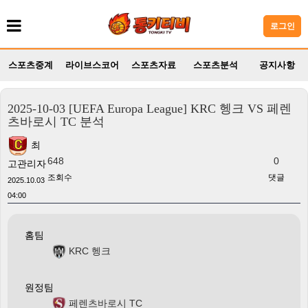
로그인
스포츠중계
라이브스코어
스포츠자료
스포츠분석
공지사항
2025-10-03 [UEFA Europa League] KRC 헹크 VS 페렌
츠바로시 TC 분석
최
648
0
고관리자
조회수
댓글
2025.10.03
04:00
홈팀
KRC 헹크
원정팀
페렌츠바로시 TC