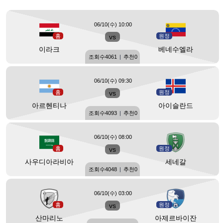
06/10(수) 10:00
홈
vs
원정
이라크
베네수엘라
조회수
4061
|
추천
0
06/10(수) 09:30
홈
vs
원정
아르헨티나
아이슬란드
조회수
4093
|
추천
0
06/10(수) 08:00
홈
vs
원정
사우디아라비아
세네갈
조회수
4048
|
추천
0
06/10(수) 03:00
홈
vs
원정
산마리노
아제르바이잔