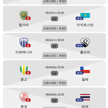
조회수
361
|
추천
0
06/10(수) 02:00
홈
vs
원정
헝가리
카자흐스탄
조회수
310
|
추천
0
06/10(수) 00:00
홈
vs
원정
아르메니아
몰도바
조회수
271
|
추천
0
06/09(화) 23:00
홈
vs
원정
콩고
칠레
조회수
364
|
추천
0
06/09(화) 20:35
홈
vs
원정
중국
태국