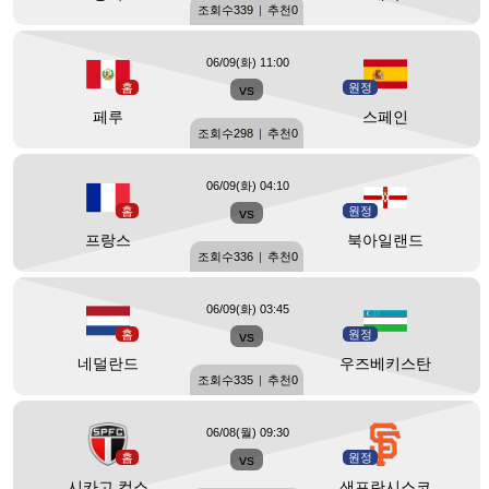
조회수
339
|
추천
0
06/09(화) 11:00
홈
vs
원정
페루
스페인
조회수
298
|
추천
0
06/09(화) 04:10
홈
vs
원정
프랑스
북아일랜드
조회수
336
|
추천
0
06/09(화) 03:45
홈
vs
원정
네덜란드
우즈베키스탄
조회수
335
|
추천
0
06/08(월) 09:30
홈
vs
원정
시카고 컵스
샌프란시스코