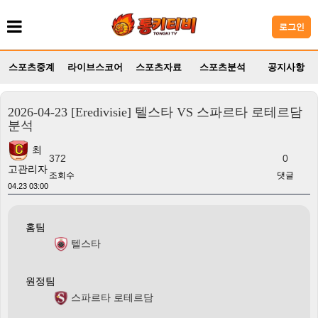
로그인
스포츠중계
라이브스코어
스포츠자료
스포츠분석
공지사항
2026-04-23 [Eredivisie] 텔스타 VS 스파르타 로테르담
분석
최
372
0
고관리자
조회수
댓글
04.23 03:00
홈팀
텔스타
원정팀
스파르타 로테르담