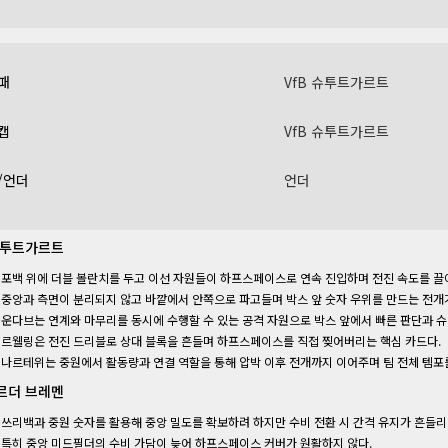
패
VfB 슈투트가르트
캡
VfB 슈투트가르트
/언더
언더
 슈투트가르트
포백 위에 더블 볼란치를 두고 이선 자원들이 하프스페이스로 연속 진입하며 전진 속도를 끌
중앙과 측면이 분리되지 않고 바깥에서 안쪽으로 파고들며 박스 앞 숫자 우위를 만드는 전개
운다브는 연계와 마무리를 동시에 수행할 수 있는 공격 자원으로 박스 앞에서 빠른 판단과 슈
르웰링은 전진 드리블로 상대 블록을 흔들며 하프스페이스를 직접 찢어버리는 핵심 카드다.
나르테위는 중원에서 활동량과 연결 역할을 통해 압박 이후 전개까지 이어주며 팀 전체 템포
베르더 브레멘
쓰리백과 중원 숫자를 활용해 중앙 밀도를 확보하려 하지만 수비 전환 시 간격 유지가 흔들리
특히 중앙 미드필더의 수비 가담이 늦어 하프스페이스 커버가 원활하지 않다.