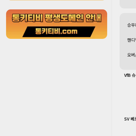
승무
핸디
오버
VfB
SV 