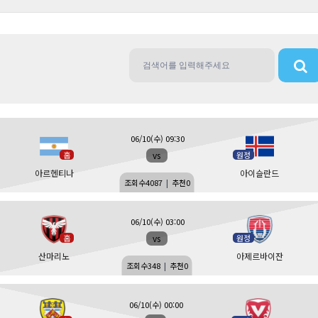
06/10(수) 09:30
vs
홈
원정
아르헨티나
아이슬란드
조회수
4087
|
추천
0
06/10(수) 03:00
vs
홈
원정
산마리노
아제르바이잔
조회수
348
|
추천
0
06/10(수) 00:00