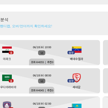
츠분석
 핸디캡, 오버/언더까지 확인하세요!
06/10(수) 10:00
vs
홈
원정
이라크
베네수엘라
조회수
4055
|
추천
0
06/10(수) 08:00
vs
홈
원정
사우디아라비아
세네갈
조회수
4045
|
추천
0
06/10(수) 02:00