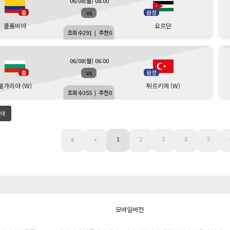
06/08(월) 08:00
vs
홈
원정
콜롬비아
요르단
조회수
291
|
추천
0
06/08(월) 06:00
vs
홈
원정
불가리아 (W)
튀르키예 (W)
조회수
355
|
추천
0
색
1
2
3
4
5
모바일버전