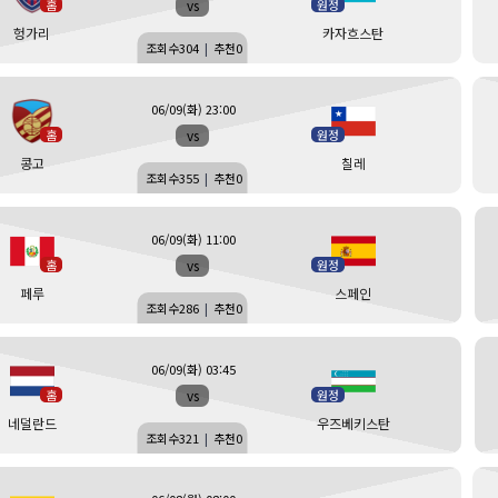
vs
홈
원정
헝가리
카자흐스탄
조회수
304
|
추천
0
06/09(화) 23:00
vs
홈
원정
콩고
칠레
조회수
355
|
추천
0
06/09(화) 11:00
vs
홈
원정
페루
스페인
조회수
286
|
추천
0
06/09(화) 03:45
vs
홈
원정
네덜란드
우즈베키스탄
조회수
321
|
추천
0