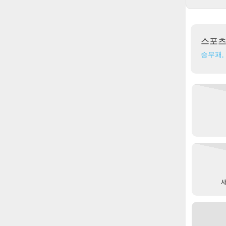
스포
승무패,