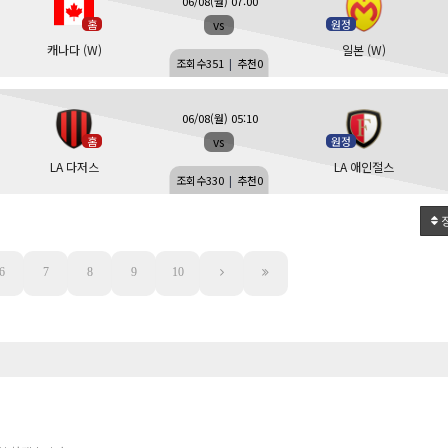
06/08(월) 07:00
vs
홈
원정
캐나다 (W)
일본 (W)
조회수
351
|
추천
0
06/08(월) 05:10
vs
홈
원정
LA 다저스
LA 애인절스
조회수
330
|
추천
0
6
7
8
9
10