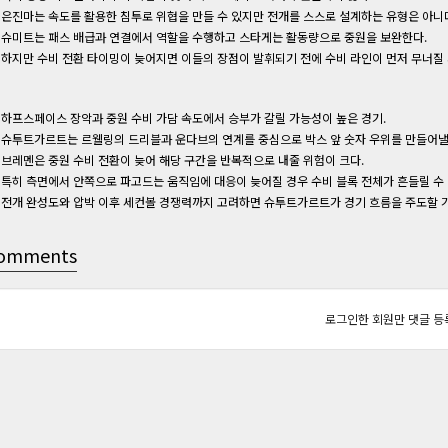
은진마는 속도를 활용한 침투로 위협을 만들 수 있지만 전개를 스스로 설계하는 유형은 아니
슈미트는 패스 배급과 연결에서 역할을 수행하고 스타게는 활동량으로 중원을 보완한다.
하지만 수비 전환 타이밍이 늦어지면 이들의 장점이 발휘되기 전에 수비 라인이 먼저 무너질 
하프스페이스 장악과 중원 수비 가담 속도에서 승부가 갈릴 가능성이 높은 경기.
슈투트가르트는 르웰링의 드리블과 운다브의 연계를 중심으로 박스 앞 숫자 우위를 만들어낼 
브레멘은 중원 수비 전환이 늦어 해당 구간을 반복적으로 내줄 위험이 크다.
특히 측면에서 안쪽으로 파고드는 움직임에 대응이 늦어질 경우 수비 블록 전체가 흔들릴 수 
전개 완성도와 압박 이후 세컨볼 경쟁력까지 고려하면 슈투트가르트가 경기 흐름을 주도할 
omments
로그인한 회원만 댓글 등