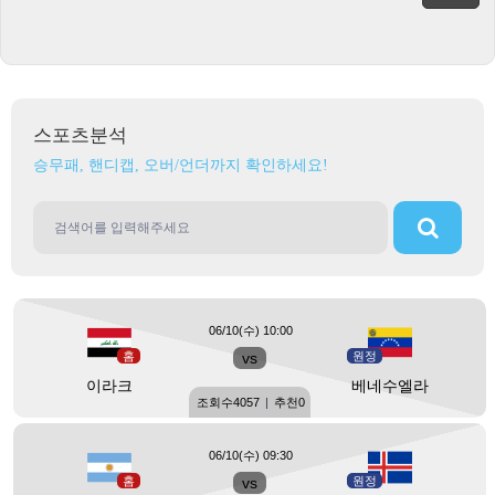
스포츠분석
승무패, 핸디캡, 오버/언더까지 확인하세요!
06/10(수) 10:00
홈
vs
원정
이라크
베네수엘라
조회수
4057
|
추천
0
06/10(수) 09:30
홈
vs
원정