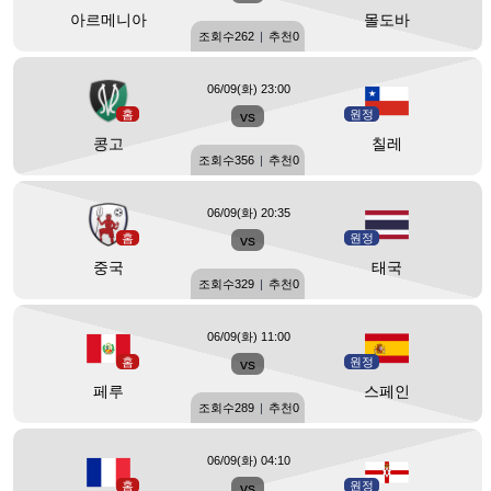
아르메니아
몰도바
조회수
262
|
추천
0
06/09(화) 23:00
홈
vs
원정
콩고
칠레
조회수
356
|
추천
0
06/09(화) 20:35
홈
vs
원정
중국
태국
조회수
329
|
추천
0
06/09(화) 11:00
홈
vs
원정
페루
스페인
조회수
289
|
추천
0
06/09(화) 04:10
홈
vs
원정