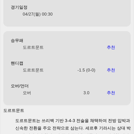
경기일정
04/27(월) 00:30
승무패
도르트문트
추천
핸디캡
도르트문트
-1.5 (0-0)
추천
오버/언더
오버
3.0
추천
도르트문트
도르트문트는 쓰리백 기반 3-4-3 전술을 채택하여 전방 압박과
신속한 전환을 주요 전략으로 삼는다. 세르후 기라시는 상대 박