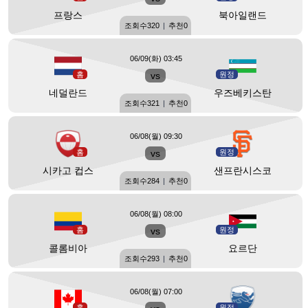
프랑스
북아일랜드
조회수
320
|
추천
0
06/09(화) 03:45
홈
vs
원정
네덜란드
우즈베키스탄
조회수
321
|
추천
0
06/08(월) 09:30
홈
vs
원정
시카고 컵스
샌프란시스코
조회수
284
|
추천
0
06/08(월) 08:00
홈
vs
원정
콜롬비아
요르단
조회수
293
|
추천
0
06/08(월) 07:00
홈
원정