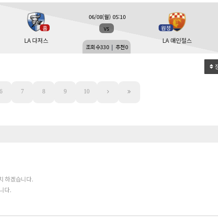
06/08(월) 05:10
vs
홈
원정
LA 다저스
LA 애인절스
조회수
330
|
추천
0
6
7
8
9
10
치 하겠습니다.
니다.