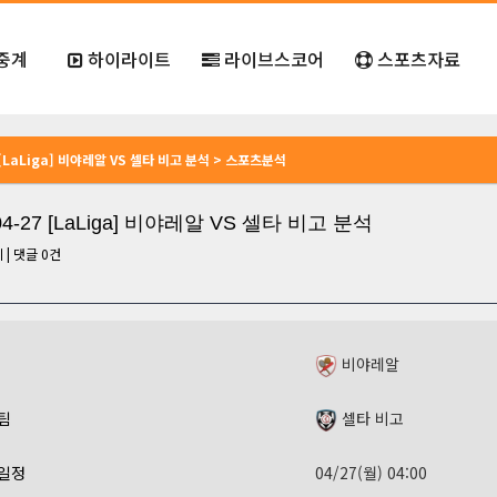
중계
하이라이트
라이브스코어
스포츠자료
7 [LaLiga] 비야레알 VS 셀타 비고 분석 > 스포츠분석
04-27 [LaLiga] 비야레알 VS 셀타 비고 분석
회
|
댓글
0
건
비야레알
팀
셀타 비고
일정
04/27(월) 04:00