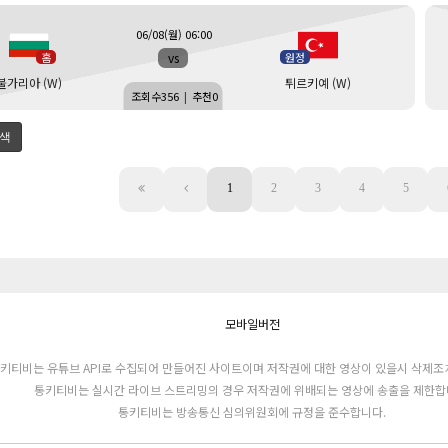
06/08(월) 06:00
vs
홈
원정
불가리아 (W)
튀르키예 (W)
조회수
356
|
추천
0
색
1
2
3
4
5
모바일버전
키티비는 유튜브 API로 수집되어 만들어진 사이트이며 저작권에 대한 영상이 있을시 삭제조
통키티비는 실시간 라이브 스트리밍의 경우 저작권에 위배되는 영상에 송출을 제한합
통키티비는 방송통신 심의위원회에 규정을 준수합니다.