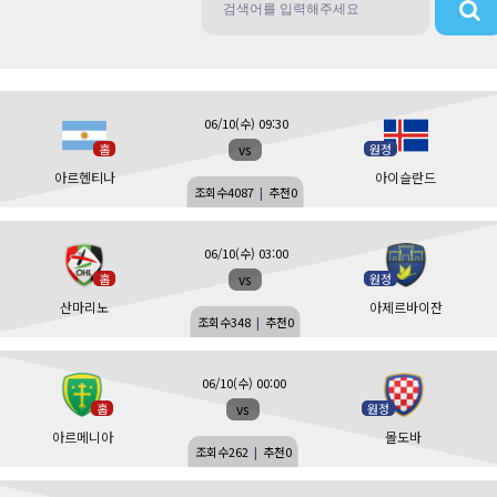
06/10(수) 09:30
vs
홈
원정
아르헨티나
아이슬란드
조회수
4087
|
추천
0
06/10(수) 03:00
vs
홈
원정
산마리노
아제르바이잔
조회수
348
|
추천
0
06/10(수) 00:00
vs
홈
원정
아르메니아
몰도바
조회수
262
|
추천
0