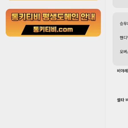
승무
핸디
오버
비야레
셀타 