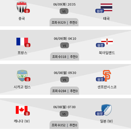
06/09(화) 20:35
vs
홈
원정
중국
태국
조회수
329
|
추천
0
06/09(화) 04:10
vs
홈
원정
프랑스
북아일랜드
조회수
318
|
추천
0
06/08(월) 09:30
vs
홈
원정
시카고 컵스
샌프란시스코
조회수
284
|
추천
0
06/08(월) 07:00
vs
홈
원정
캐나다 (W)
일본 (W)
조회수
352
|
추천
0