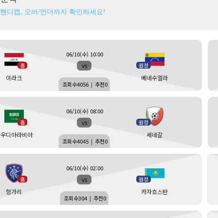
 핸디캡, 오버/언더까지 확인하세요!
06/10(수) 10:00
vs
홈
원정
이라크
베네수엘라
조회수
4056
|
추천
0
06/10(수) 08:00
vs
홈
원정
사우디아라비아
세네갈
조회수
4045
|
추천
0
06/10(수) 02:00
vs
홈
원정
헝가리
카자흐스탄
조회수
304
|
추천
0