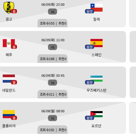
06/09(화) 23:00
vs
홈
원정
콩고
칠레
조회수
355
|
추천
0
06/09(화) 11:00
vs
홈
원정
페루
스페인
조회수
288
|
추천
0
06/09(화) 03:45
vs
홈
원정
네덜란드
우즈베키스탄
조회수
321
|
추천
0
06/08(월) 08:00
vs
홈
원정
콜롬비아
요르단
조회수
292
|
추천
0