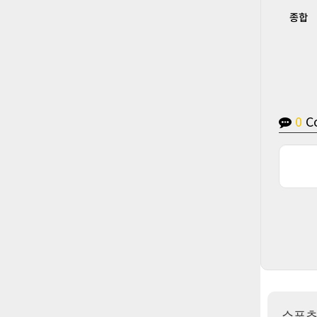
종합
0
C
스포