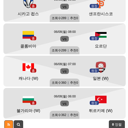
홈
vs
원정
시카고 컵스
샌프란시스코
조회수
289
|
추천
0
06/08(월) 08:00
홈
vs
원정
콜롬비아
요르단
조회수
299
|
추천
0
06/08(월) 07:00
홈
vs
원정
캐나다 (W)
일본 (W)
조회수
360
|
추천
0
06/08(월) 06:00
홈
vs
원정
불가리아 (W)
튀르키예 (W)
조회수
362
|
추천
0
정렬