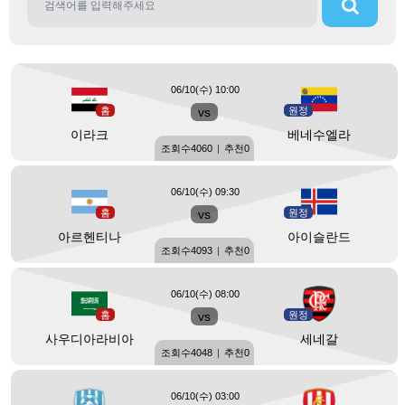
06/10(수) 10:00
홈
vs
원정
이라크
베네수엘라
조회수
4060
|
추천
0
06/10(수) 09:30
홈
vs
원정
아르헨티나
아이슬란드
조회수
4093
|
추천
0
06/10(수) 08:00
홈
vs
원정
사우디아라비아
세네갈
조회수
4048
|
추천
0
06/10(수) 03:00