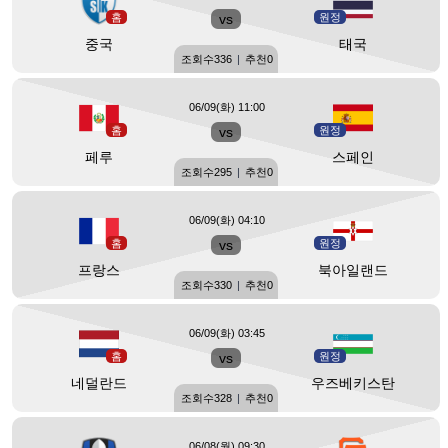
홈
vs
원정
중국
태국
조회수
336
|
추천
0
06/09(화) 11:00
홈
vs
원정
페루
스페인
조회수
295
|
추천
0
06/09(화) 04:10
홈
vs
원정
프랑스
북아일랜드
조회수
330
|
추천
0
06/09(화) 03:45
홈
vs
원정
네덜란드
우즈베키스탄
조회수
328
|
추천
0
06/08(월) 09:30