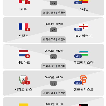
홈
vs
원정
페루
스페인
조회수
288
|
추천
0
06/09(화) 04:10
홈
vs
원정
프랑스
북아일랜드
조회수
318
|
추천
0
06/09(화) 03:45
홈
vs
원정
네덜란드
우즈베키스탄
조회수
321
|
추천
0
06/08(월) 09:30
홈
vs
원정
시카고 컵스
샌프란시스코
조회수
284
|
추천
0
06/08(월) 08:00