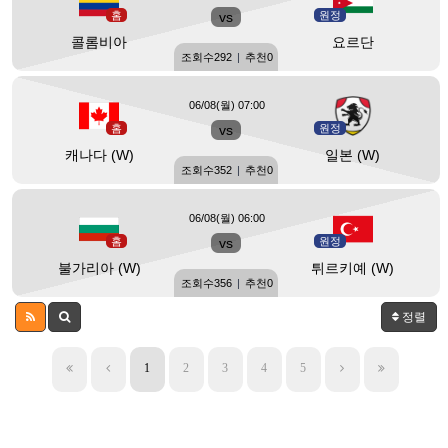
홈
vs
원정
콜롬비아
요르단
조회수
292
|
추천
0
06/08(월) 07:00
홈
vs
원정
캐나다 (W)
일본 (W)
조회수
352
|
추천
0
06/08(월) 06:00
홈
vs
원정
불가리아 (W)
튀르키예 (W)
조회수
356
|
추천
0
정렬
1
2
3
4
5