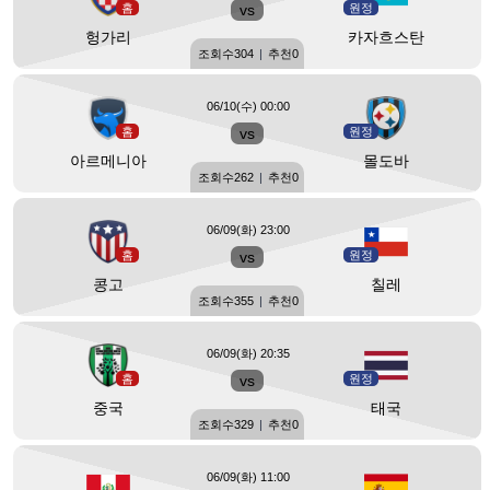
홈
vs
원정
헝가리
카자흐스탄
조회수
304
|
추천
0
06/10(수) 00:00
홈
vs
원정
아르메니아
몰도바
조회수
262
|
추천
0
06/09(화) 23:00
홈
vs
원정
콩고
칠레
조회수
355
|
추천
0
06/09(화) 20:35
홈
vs
원정
중국
태국
조회수
329
|
추천
0
06/09(화) 11:00