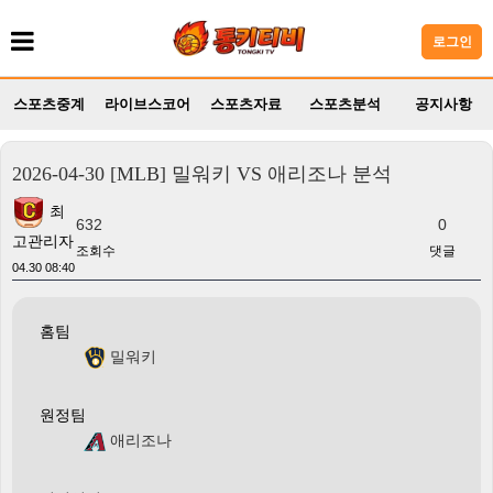
로그인
스포츠중계
라이브스코어
스포츠자료
스포츠분석
공지사항
2026-04-30 [MLB] 밀워키 VS 애리조나 분석
최
632
0
고관리자
조회수
댓글
04.30 08:40
홈팀
밀워키
원정팀
애리조나