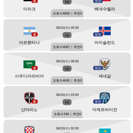
홈
vs
원정
이라크
베네수엘라
조회수
4056
|
추천
0
06/10(수) 09:30
홈
vs
원정
아르헨티나
아이슬란드
조회수
4087
|
추천
0
06/10(수) 08:00
홈
vs
원정
사우디아라비아
세네갈
조회수
4045
|
추천
0
06/10(수) 03:00
홈
vs
원정
산마리노
아제르바이잔
조회수
348
|
추천
0
06/10(수) 02:00