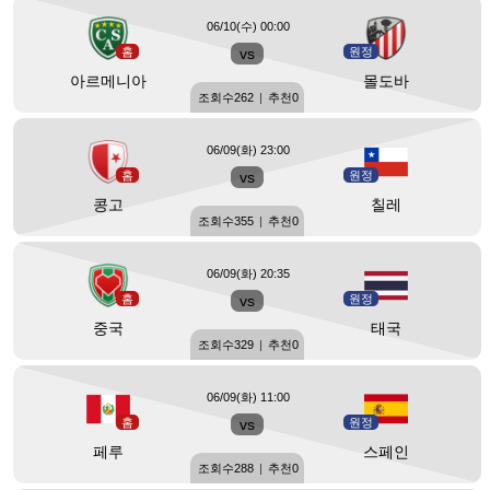
06/10(수) 00:00
홈
vs
원정
아르메니아
몰도바
조회수
262
|
추천
0
06/09(화) 23:00
홈
vs
원정
콩고
칠레
조회수
355
|
추천
0
06/09(화) 20:35
홈
vs
원정
중국
태국
조회수
329
|
추천
0
06/09(화) 11:00
홈
vs
원정
페루
스페인
조회수
288
|
추천
0