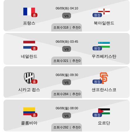
06/09(화) 04:10
홈
vs
원정
프랑스
북아일랜드
조회수
318
|
추천
0
06/09(화) 03:45
홈
vs
원정
네덜란드
우즈베키스탄
조회수
321
|
추천
0
06/08(월) 09:30
홈
vs
원정
시카고 컵스
샌프란시스코
조회수
284
|
추천
0
06/08(월) 08:00
홈
vs
원정
콜롬비아
요르단
조회수
292
|
추천
0