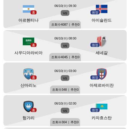
06/10(수) 09:30
홈
vs
원정
아르헨티나
아이슬란드
조회수
4087
|
추천
0
06/10(수) 08:00
홈
vs
원정
사우디아라비아
세네갈
조회수
4045
|
추천
0
06/10(수) 03:00
홈
vs
원정
산마리노
아제르바이잔
조회수
348
|
추천
0
06/10(수) 02:00
홈
vs
원정
헝가리
카자흐스탄
조회수
304
|
추천
0