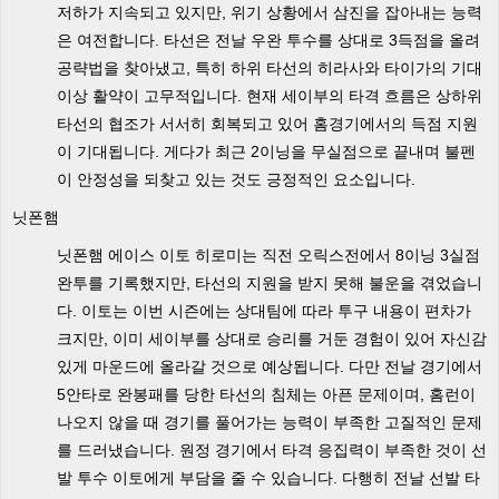
저하가 지속되고 있지만, 위기 상황에서 삼진을 잡아내는 능력
은 여전합니다. 타선은 전날 우완 투수를 상대로 3득점을 올려
공략법을 찾아냈고, 특히 하위 타선의 히라사와 타이가의 기대
이상 활약이 고무적입니다. 현재 세이부의 타격 흐름은 상하위
타선의 협조가 서서히 회복되고 있어 홈경기에서의 득점 지원
이 기대됩니다. 게다가 최근 2이닝을 무실점으로 끝내며 불펜
이 안정성을 되찾고 있는 것도 긍정적인 요소입니다.
닛폰햄
닛폰햄 에이스 이토 히로미는 직전 오릭스전에서 8이닝 3실점
완투를 기록했지만, 타선의 지원을 받지 못해 불운을 겪었습니
다. 이토는 이번 시즌에는 상대팀에 따라 투구 내용이 편차가
크지만, 이미 세이부를 상대로 승리를 거둔 경험이 있어 자신감
있게 마운드에 올라갈 것으로 예상됩니다. 다만 전날 경기에서
5안타로 완봉패를 당한 타선의 침체는 아픈 문제이며, 홈런이
나오지 않을 때 경기를 풀어가는 능력이 부족한 고질적인 문제
를 드러냈습니다. 원정 경기에서 타격 응집력이 부족한 것이 선
발 투수 이토에게 부담을 줄 수 있습니다. 다행히 전날 선발 타