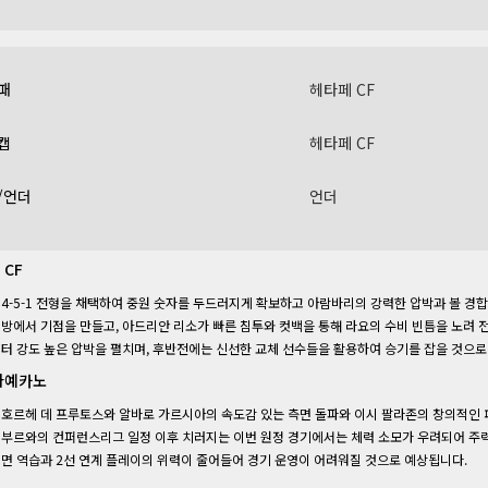
패
헤타페 CF
캡
헤타페 CF
/언더
언더
 CF
4-5-1 전형을 채택하여 중원 숫자를 두드러지게 확보하고 아람바리의 강력한 압박과 볼 경
방에서 기점을 만들고, 아드리안 리소가 빠른 침투와 컷백을 통해 라요의 수비 빈틈을 노려 
터 강도 높은 압박을 펼치며, 후반전에는 신선한 교체 선수들을 활용하여 승기를 잡을 것으로
바예카노
호르헤 데 프루토스와 알바로 가르시아의 속도감 있는 측면 돌파와 이시 팔라존의 창의적인 
부르와의 컨퍼런스리그 일정 이후 치러지는 이번 원정 경기에서는 체력 소모가 우려되어 주력
면 역습과 2선 연계 플레이의 위력이 줄어들어 경기 운영이 어려워질 것으로 예상됩니다.