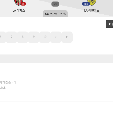
vs
홈
원정
LA 다저스
LA 애인절스
조회수
329
|
추천
0
6
7
8
9
10
치 하겠습니다.
니다.