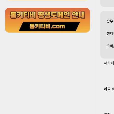
승무
핸디
오버
헤타페
라요 