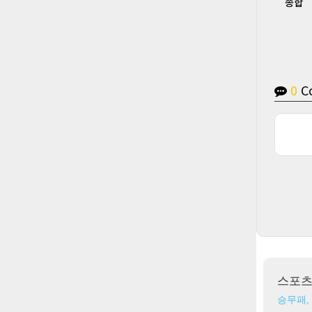
종합
0
C
스포
승무패,