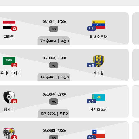
06/10(수) 10:00
vs
홈
원정
이라크
베네수엘라
조회수
4054
|
추천
0
06/10(수) 08:00
vs
홈
원정
사우디아라비아
세네갈
조회수
4043
|
추천
0
06/10(수) 02:00
vs
홈
원정
헝가리
카자흐스탄
조회수
301
|
추천
0
06/09(화) 23:00
vs
홈
원정