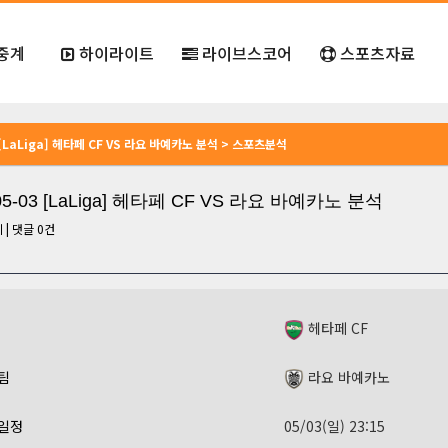
중계
하이라이트
라이브스코어
스포츠자료
3 [LaLiga] 헤타페 CF VS 라요 바예카노 분석 > 스포츠분석
-05-03 [LaLiga] 헤타페 CF VS 라요 바예카노 분석
회
|
댓글
0
건
헤타페 CF
팀
라요 바예카노
일정
05/03(일) 23:15