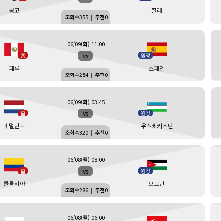
콩고
칠레
조회수
355
|
추천
0
06/09(화) 11:00
vs
홈
원정
페루
스페인
조회수
284
|
추천
0
06/09(화) 03:45
vs
홈
원정
네덜란드
우즈베키스탄
조회수
320
|
추천
0
06/08(월) 08:00
vs
홈
원정
콜롬비아
요르단
조회수
286
|
추천
0
06/08(월) 06:00