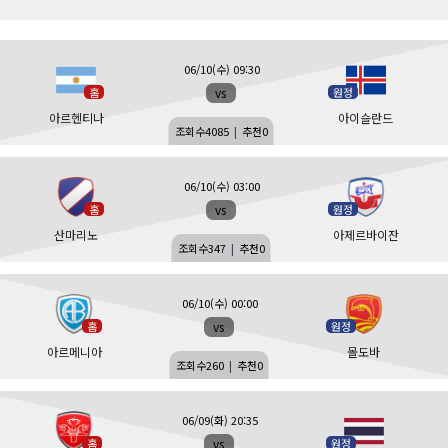
06/10(수) 09:30
vs
홈
원정
아르헨티나
아이슬란드
조회수
4085
|
추천
0
06/10(수) 03:00
vs
홈
원정
산마리노
아제르바이잔
조회수
347
|
추천
0
06/10(수) 00:00
vs
홈
원정
아르메니아
몰도바
조회수
260
|
추천
0
06/09(화) 20:35
vs
홈
원정