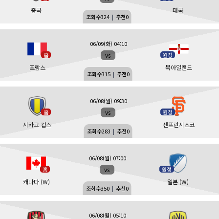
중국
태국
조회수
324
|
추천
0
06/09(화) 04:10
vs
홈
원정
프랑스
북아일랜드
조회수
315
|
추천
0
06/08(월) 09:30
vs
홈
원정
시카고 컵스
샌프란시스코
조회수
283
|
추천
0
06/08(월) 07:00
vs
홈
원정
캐나다 (W)
일본 (W)
조회수
350
|
추천
0
06/08(월) 05:10