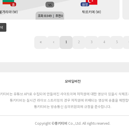
vs
홈
원정
불가리아 (W)
튀르키예 (W)
조회수
349
|
추천
0
색
1
2
3
4
5
모바일버전
키티비는 유튜브 API로 수집되어 만들어진 사이트이며 저작권에 대한 영상이 있을시 삭제조
통키티비는 실시간 라이브 스트리밍의 경우 저작권에 위배되는 영상에 송출을 제한합
통키티비는 방송통신 심의위원회에 규정을 준수합니다.
Copyright ©
통키티비
Co., Ltd. All rights reserved.