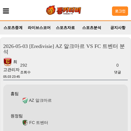
로그인
스포츠중계
라이브스코어
스포츠자료
스포츠분석
공지사항
2026-05-03 [Eredivisie] AZ 알크마르 VS FC 트벤터 분
석
최
292
0
고관리자
조회수
댓글
05.03 23:45
홈팀
AZ 알크마르
원정팀
FC 트벤터