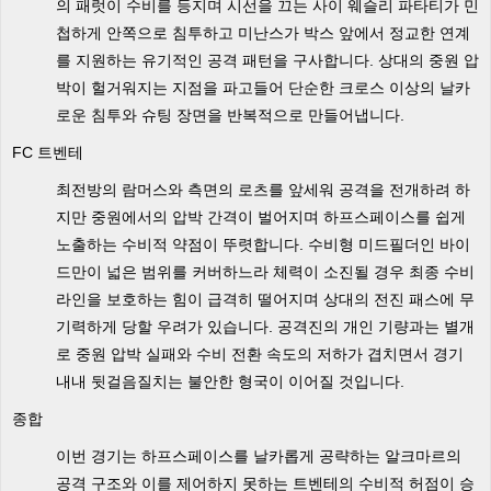
의 패럿이 수비를 등지며 시선을 끄는 사이 웨슬리 파타티가 민
첩하게 안쪽으로 침투하고 미난스가 박스 앞에서 정교한 연계
를 지원하는 유기적인 공격 패턴을 구사합니다. 상대의 중원 압
박이 헐거워지는 지점을 파고들어 단순한 크로스 이상의 날카
로운 침투와 슈팅 장면을 반복적으로 만들어냅니다.
FC 트벤테
최전방의 람머스와 측면의 로츠를 앞세워 공격을 전개하려 하
지만 중원에서의 압박 간격이 벌어지며 하프스페이스를 쉽게
노출하는 수비적 약점이 뚜렷합니다. 수비형 미드필더인 바이
드만이 넓은 범위를 커버하느라 체력이 소진될 경우 최종 수비
라인을 보호하는 힘이 급격히 떨어지며 상대의 전진 패스에 무
기력하게 당할 우려가 있습니다. 공격진의 개인 기량과는 별개
로 중원 압박 실패와 수비 전환 속도의 저하가 겹치면서 경기
내내 뒷걸음질치는 불안한 형국이 이어질 것입니다.
종합
이번 경기는 하프스페이스를 날카롭게 공략하는 알크마르의
공격 구조와 이를 제어하지 못하는 트벤테의 수비적 허점이 승