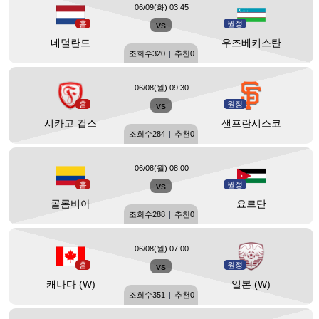
06/09(화) 03:45
홈
vs
원정
네덜란드
우즈베키스탄
조회수
320
|
추천
0
06/08(월) 09:30
홈
vs
원정
시카고 컵스
샌프란시스코
조회수
284
|
추천
0
06/08(월) 08:00
홈
vs
원정
콜롬비아
요르단
조회수
288
|
추천
0
06/08(월) 07:00
홈
vs
원정
캐나다 (W)
일본 (W)
조회수
351
|
추천
0