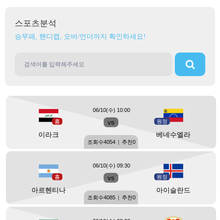
스포츠분석
승무패, 핸디캡, 오버/언더까지 확인하세요!
06/10(수) 10:00
홈
vs
원정
이라크
베네수엘라
조회수
4054
|
추천
0
06/10(수) 09:30
홈
vs
원정
아르헨티나
아이슬란드
조회수
4085
|
추천
0