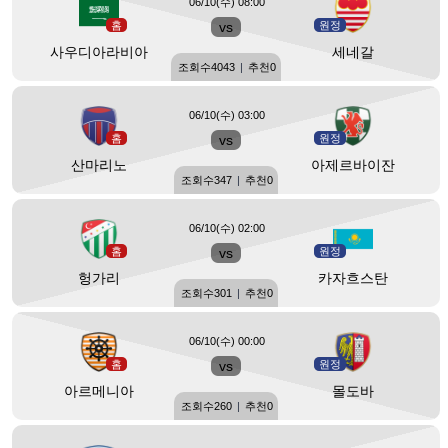
06/10(수) 08:00
홈
vs
원정
사우디아라비아
세네갈
조회수
4043
|
추천
0
06/10(수) 03:00
홈
vs
원정
산마리노
아제르바이잔
조회수
347
|
추천
0
06/10(수) 02:00
홈
vs
원정
헝가리
카자흐스탄
조회수
301
|
추천
0
06/10(수) 00:00
홈
vs
원정
아르메니아
몰도바
조회수
260
|
추천
0