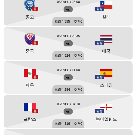
06/09(화) 23:00
홈
vs
원정
콩고
칠레
조회수
355
|
추천
0
06/09(화) 20:35
홈
vs
원정
중국
태국
조회수
324
|
추천
0
06/09(화) 11:00
홈
vs
원정
페루
스페인
조회수
284
|
추천
0
06/09(화) 04:10
홈
vs
원정
프랑스
북아일랜드
조회수
316
|
추천
0