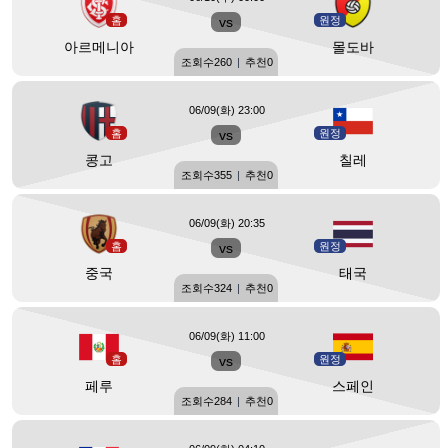
홈
vs
원정
아르메니아
몰도바
조회수
260
|
추천
0
06/09(화) 23:00
홈
vs
원정
콩고
칠레
조회수
355
|
추천
0
06/09(화) 20:35
홈
vs
원정
중국
태국
조회수
324
|
추천
0
06/09(화) 11:00
홈
vs
원정
페루
스페인
조회수
284
|
추천
0