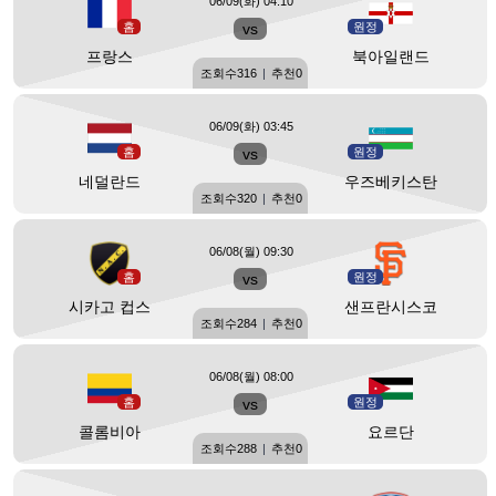
06/09(화) 04:10
홈
vs
원정
프랑스
북아일랜드
조회수
316
|
추천
0
06/09(화) 03:45
홈
vs
원정
네덜란드
우즈베키스탄
조회수
320
|
추천
0
06/08(월) 09:30
홈
vs
원정
시카고 컵스
샌프란시스코
조회수
284
|
추천
0
06/08(월) 08:00
홈
vs
원정
콜롬비아
요르단
조회수
288
|
추천
0