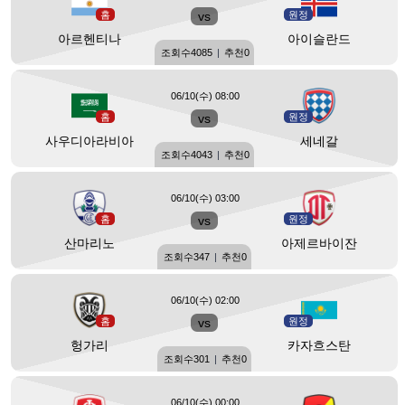
홈
vs
원정
아르헨티나
아이슬란드
조회수
4085
|
추천
0
06/10(수) 08:00
홈
vs
원정
사우디아라비아
세네갈
조회수
4043
|
추천
0
06/10(수) 03:00
홈
vs
원정
산마리노
아제르바이잔
조회수
347
|
추천
0
06/10(수) 02:00
홈
vs
원정
헝가리
카자흐스탄
조회수
301
|
추천
0
06/10(수) 00:00