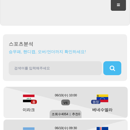
스포츠분석
승무패, 핸디캡, 오버/언더까지 확인하세요!
06/10(수) 10:00
홈
vs
원정
이라크
베네수엘라
조회수
4054
|
추천
0
06/10(수) 09:30