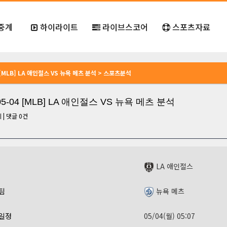
중계
하이라이트
라이브스코어
스포츠자료
4 [MLB] LA 애인절스 VS 뉴욕 메츠 분석 > 스포츠분석
-05-04 [MLB] LA 애인절스 VS 뉴욕 메츠 분석
회
|
댓글
0
건
LA 애인절스
팀
뉴욕 메츠
일정
05/04(월) 05:07