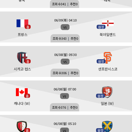
조회수
341
|
추천
0
06/09(화) 04:10
vs
홈
원정
프랑스
북아일랜드
조회수
343
|
추천
0
06/08(월) 09:30
vs
홈
원정
시카고 컵스
샌프란시스코
조회수
306
|
추천
0
06/08(월) 07:00
vs
홈
원정
캐나다 (W)
일본 (W)
조회수
376
|
추천
0
06/08(월) 05:10
vs
홈
원정