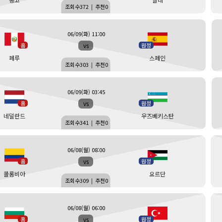
조회수
372
|
추천
0
06/09(화) 11:00
vs
홈
원정
페루
스페인
조회수
303
|
추천
0
06/09(화) 03:45
vs
홈
원정
네덜란드
우즈베키스탄
조회수
341
|
추천
0
06/08(월) 08:00
vs
홈
원정
콜롬비아
요르단
조회수
309
|
추천
0
06/08(월) 06:00
vs
홈
원정