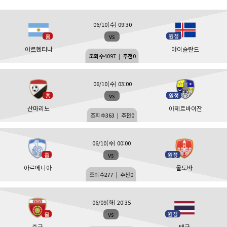
06/10(수) 09:30
vs
홈
원정
아르헨티나
아이슬란드
조회수
4097
|
추천
0
06/10(수) 03:00
vs
홈
원정
산마리노
아제르바이잔
조회수
363
|
추천
0
06/10(수) 00:00
vs
홈
원정
아르메니아
몰도바
조회수
277
|
추천
0
06/09(화) 20:35
vs
홈
원정
중국
태국