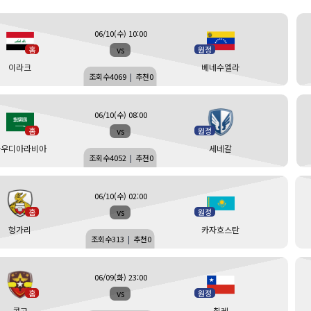
06/10(수) 10:00
vs
홈
원정
이라크
베네수엘라
조회수
4069
|
추천
0
06/10(수) 08:00
vs
홈
원정
사우디아라비아
세네갈
조회수
4052
|
추천
0
06/10(수) 02:00
vs
홈
원정
헝가리
카자흐스탄
조회수
313
|
추천
0
06/09(화) 23:00
vs
홈
원정
콩고
칠레