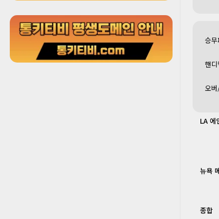
승무
핸디
오버
LA 
뉴욕 
종합