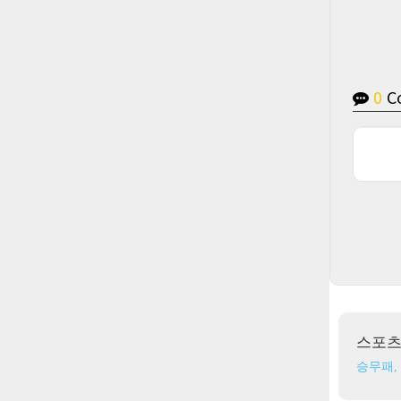
0
C
스포
승무패,