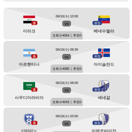
06/10(수) 10:00
홈
vs
원정
이라크
베네수엘라
조회수
4054
|
추천
0
06/10(수) 09:30
홈
vs
원정
아르헨티나
아이슬란드
조회수
4085
|
추천
0
06/10(수) 08:00
홈
vs
원정
사우디아라비아
세네갈
조회수
4043
|
추천
0
06/10(수) 03:00
홈
vs
원정
산마리노
아제르바이잔