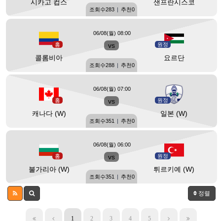
시카고 컵스
샌프란시스코
조회수
283
|
추천
0
06/08(월) 08:00
홈
vs
원정
콜롬비아
요르단
조회수
288
|
추천
0
06/08(월) 07:00
홈
vs
원정
캐나다 (W)
일본 (W)
조회수
351
|
추천
0
06/08(월) 06:00
홈
vs
원정
불가리아 (W)
튀르키예 (W)
조회수
351
|
추천
0
정렬
1
2
3
4
5