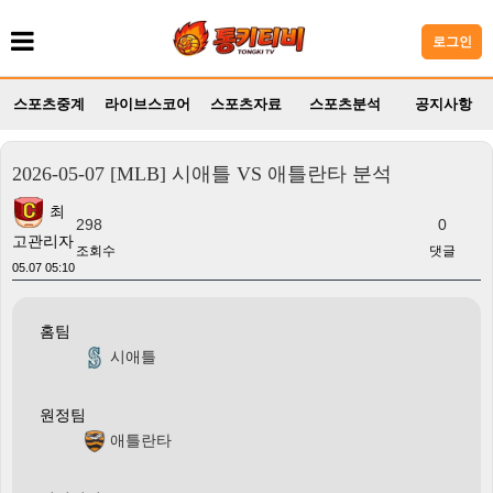
로그인
스포츠중계
라이브스코어
스포츠자료
스포츠분석
공지사항
2026-05-07 [MLB] 시애틀 VS 애틀란타 분석
최
298
0
고관리자
조회수
댓글
05.07 05:10
홈팀
시애틀
원정팀
애틀란타