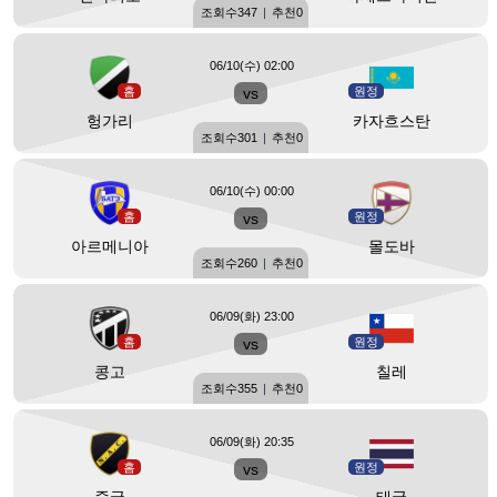
조회수
347
|
추천
0
06/10(수) 02:00
홈
vs
원정
헝가리
카자흐스탄
조회수
301
|
추천
0
06/10(수) 00:00
홈
vs
원정
아르메니아
몰도바
조회수
260
|
추천
0
06/09(화) 23:00
홈
vs
원정
콩고
칠레
조회수
355
|
추천
0
06/09(화) 20:35
홈
vs
원정