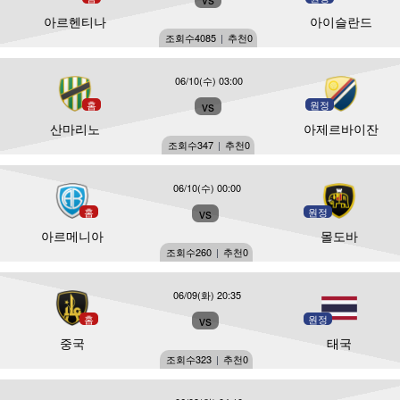
아르헨티나
아이슬란드
조회수
4085
|
추천
0
06/10(수) 03:00
홈
vs
원정
산마리노
아제르바이잔
조회수
347
|
추천
0
06/10(수) 00:00
홈
vs
원정
아르메니아
몰도바
조회수
260
|
추천
0
06/09(화) 20:35
홈
vs
원정
중국
태국
조회수
323
|
추천
0