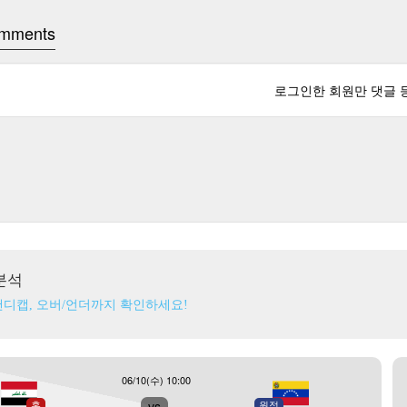
mments
로그인한 회원만 댓글 
분석
핸디캡, 오버/언더까지 확인하세요!
06/10(수) 10:00
홈
vs
원정