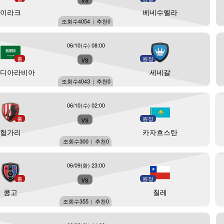
이라크
베네수엘라
조회수
4054
|
추천
0
06/10(수) 08:00
홈
vs
원정
우디아라비아
세네갈
조회수
4043
|
추천
0
06/10(수) 02:00
홈
vs
원정
헝가리
카자흐스탄
조회수
300
|
추천
0
06/09(화) 23:00
홈
vs
원정
콩고
칠레
조회수
355
|
추천
0