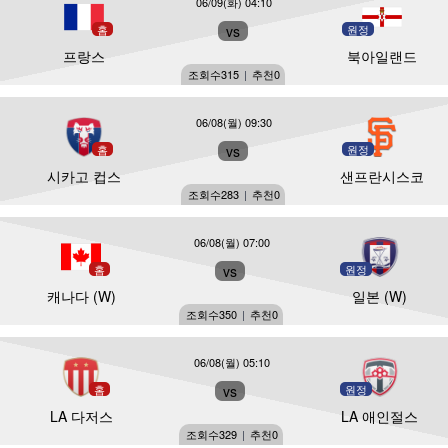
06/09(화) 04:10
홈
vs
원정
프랑스
북아일랜드
조회수
315
|
추천
0
06/08(월) 09:30
홈
vs
원정
시카고 컵스
샌프란시스코
조회수
283
|
추천
0
06/08(월) 07:00
홈
vs
원정
캐나다 (W)
일본 (W)
조회수
350
|
추천
0
06/08(월) 05:10
홈
vs
원정
LA 다저스
LA 애인절스
조회수
329
|
추천
0