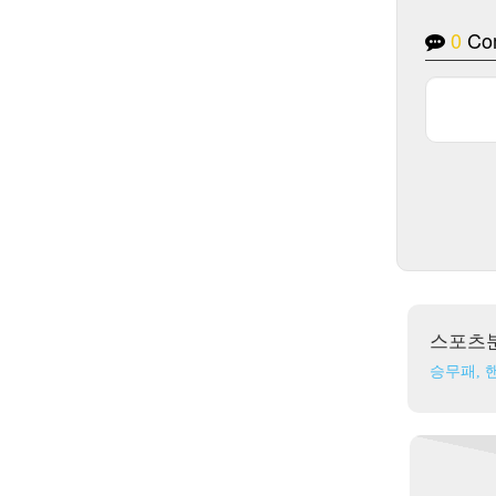
0
Co
스포츠
승무패, 