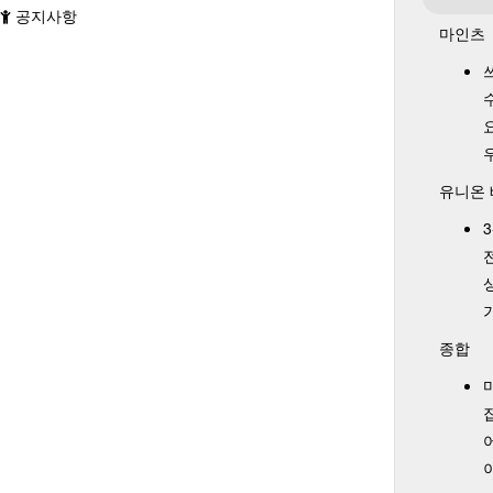
공지사항
마인츠
유니온
종합