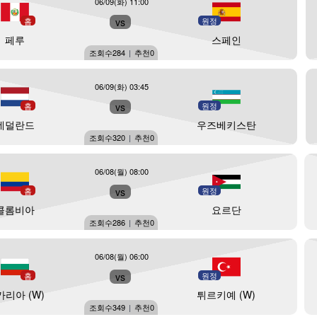
06/09(화) 11:00
홈
vs
원정
페루
스페인
조회수
284
|
추천
0
06/09(화) 03:45
홈
vs
원정
네덜란드
우즈베키스탄
조회수
320
|
추천
0
06/08(월) 08:00
홈
vs
원정
콜롬비아
요르단
조회수
286
|
추천
0
06/08(월) 06:00
홈
vs
원정
가리아 (W)
튀르키예 (W)
조회수
349
|
추천
0