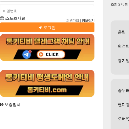
조회
275
회
스포츠자료
회원가입
|
정보찾기
로그인
홈팀
원정
스포츠분석
경기
출석체크
승무
핸디
보증업체
오버/