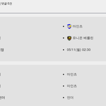
|
댓글
0
건
마인츠
팀
유니온 베를린
일정
05/11(월) 02:30
패
마인츠
캡
마인츠
언더
언더