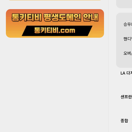
승무
핸디
오버
LA 다
샌프란
종합