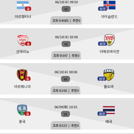
06/10(수) 09:30
vs
홈
원정
아르헨티나
아이슬란드
조회수
4085
|
추천
0
06/10(수) 03:00
vs
홈
원정
산마리노
아제르바이잔
조회수
347
|
추천
0
06/10(수) 00:00
vs
홈
원정
아르메니아
몰도바
조회수
260
|
추천
0
06/09(화) 20:35
vs
홈
원정
중국
태국
조회수
325
|
추천
0