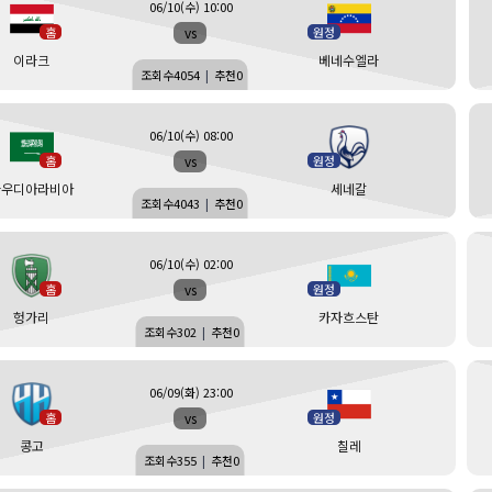
06/10(수) 10:00
vs
홈
원정
이라크
베네수엘라
조회수
4054
|
추천
0
06/10(수) 08:00
vs
홈
원정
사우디아라비아
세네갈
조회수
4043
|
추천
0
06/10(수) 02:00
vs
홈
원정
헝가리
카자흐스탄
조회수
302
|
추천
0
06/09(화) 23:00
vs
홈
원정
콩고
칠레
조회수
355
|
추천
0