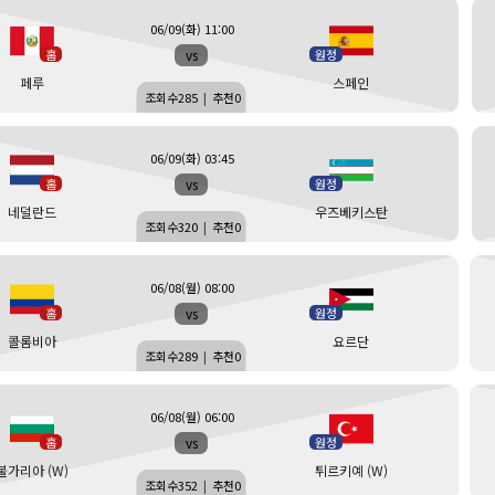
06/09(화) 11:00
vs
홈
원정
페루
스페인
조회수
285
|
추천
0
06/09(화) 03:45
vs
홈
원정
네덜란드
우즈베키스탄
조회수
320
|
추천
0
06/08(월) 08:00
vs
홈
원정
콜롬비아
요르단
조회수
289
|
추천
0
06/08(월) 06:00
vs
홈
원정
불가리아 (W)
튀르키예 (W)
조회수
352
|
추천
0