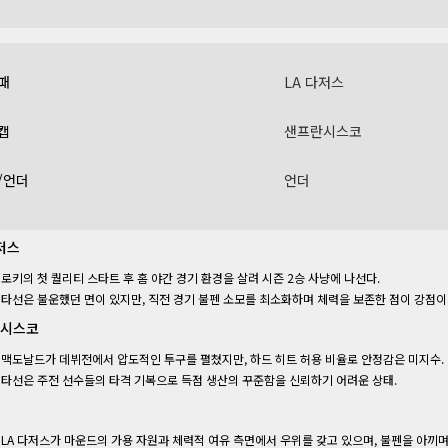
패
LA 다저스
캡
샌프란시스코
/언더
언더
저스
로키의 첫 퀄리티 스타트 후 홈 야간 경기 환경을 살려 시즌 2승 사냥에 나선다.
타선은 불운했던 면이 있지만, 직전 경기 불펜 소모를 최소화하며 체력을 보존한 점이 강점이 
시스코
맥도날드가 데뷔전에서 압도적인 투구를 펼쳤지만, 하드 히트 허용 비율로 안정감은 미지수.
타선은 주전 선수들의 타격 기복으로 득점 생산의 꾸준함을 신뢰하기 어려운 상태.
LA 다저스가 마운드의 가용 자원과 체력적 여유 측면에서 우위를 갖고 있으며, 불펜을 아끼며