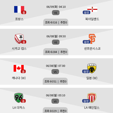
06/09(화) 04:10
vs
홈
원정
프랑스
북아일랜드
조회수
316
|
추천
0
06/08(월) 09:30
vs
홈
원정
시카고 컵스
샌프란시스코
조회수
284
|
추천
0
06/08(월) 07:00
vs
홈
원정
캐나다 (W)
일본 (W)
조회수
351
|
추천
0
06/08(월) 05:10
vs
홈
원정
LA 다저스
LA 애인절스
조회수
329
|
추천
0