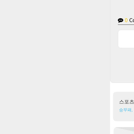
0
C
스포
승무패,