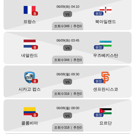
06/09(화) 04:10
홈
vs
원정
프랑스
북아일랜드
조회수
349
|
추천
0
06/09(화) 03:45
홈
vs
원정
네덜란드
우즈베키스탄
조회수
344
|
추천
0
06/08(월) 09:30
홈
vs
원정
시카고 컵스
샌프란시스코
조회수
316
|
추천
0
06/08(월) 08:00
홈
vs
원정
콜롬비아
요르단
조회수
318
|
추천
0