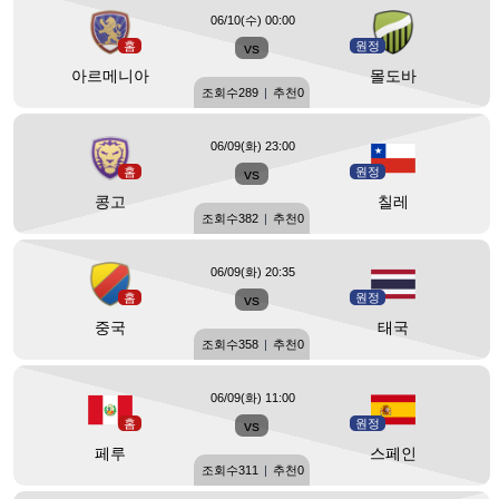
06/10(수) 00:00
홈
vs
원정
아르메니아
몰도바
조회수
289
|
추천
0
06/09(화) 23:00
홈
vs
원정
콩고
칠레
조회수
382
|
추천
0
06/09(화) 20:35
홈
vs
원정
중국
태국
조회수
358
|
추천
0
06/09(화) 11:00
홈
vs
원정
페루
스페인
조회수
311
|
추천
0