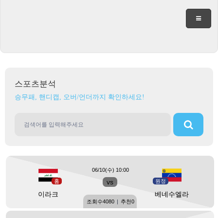
스포츠분석
승무패, 핸디캡, 오버/언더까지 확인하세요!
06/10(수) 10:00
홈
vs
원정
이라크
베네수엘라
조회수
4080
|
추천
0