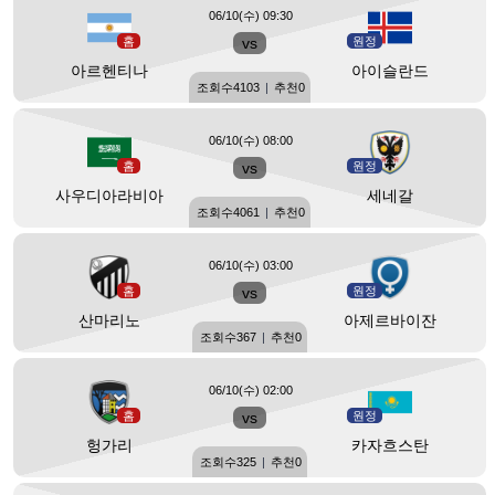
06/10(수) 09:30
홈
vs
원정
아르헨티나
아이슬란드
조회수
4103
|
추천
0
06/10(수) 08:00
홈
vs
원정
사우디아라비아
세네갈
조회수
4061
|
추천
0
06/10(수) 03:00
홈
vs
원정
산마리노
아제르바이잔
조회수
367
|
추천
0
06/10(수) 02:00
홈
vs
원정
헝가리
카자흐스탄
조회수
325
|
추천
0