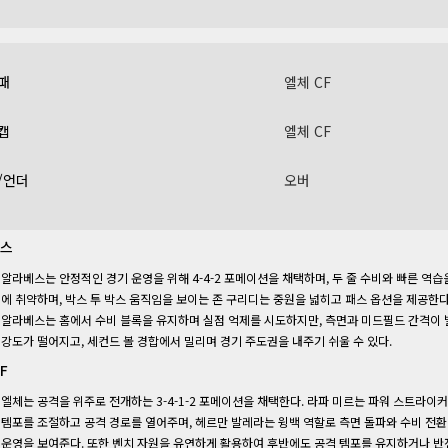
패
엘체 CF
캡
엘체 CF
/언더
오버
스
알라베스는 안정적인 경기 운영을 위해 4-4-2 포메이션을 채택하며, 두 줄 수비와 빠른 역
에 취약하며, 박스 투 박스 움직임을 보이는 존 구리디는 중원을 넓히고 패스 옵션을 제공한다
알라베스는 홈에서 수비 블록을 유지하며 실점 억제를 시도하지만, 측면과 미드필드 간격이 벌
강도가 떨어지고, 세컨드 볼 경합에서 밀리며 경기 주도권을 내주기 쉬울 수 있다.
F
엘체는 공격을 위주로 전개하는 3-4-1-2 포메이션을 채택한다. 라파 미르는 파워 스트라
템포를 조절하고 공격 경로를 열어주며, 헤르만 발레라는 윙백 역할로 측면 돌파와 수비 전
운영을 보여준다. 또한 벤치 자원을 유연하게 활용하여 후반에도 공격 템포를 유지하거나 반전