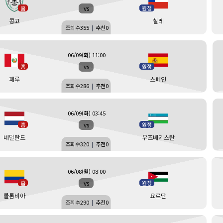
vs
홈
원정
콩고
칠레
조회수
355
|
추천
0
06/09(화) 11:00
vs
홈
원정
페루
스페인
조회수
286
|
추천
0
06/09(화) 03:45
vs
홈
원정
네덜란드
우즈베키스탄
조회수
320
|
추천
0
06/08(월) 08:00
vs
홈
원정
콜롬비아
요르단
조회수
290
|
추천
0