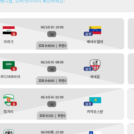
 핸디캡, 오버/언더까지 확인하세요!
06/10(수) 10:00
vs
홈
원정
이라크
베네수엘라
조회수
4054
|
추천
0
06/10(수) 08:00
vs
홈
원정
사우디아라비아
세네갈
조회수
4043
|
추천
0
06/10(수) 02:00
vs
홈
원정
헝가리
카자흐스탄
조회수
302
|
추천
0
06/09(화) 23:00