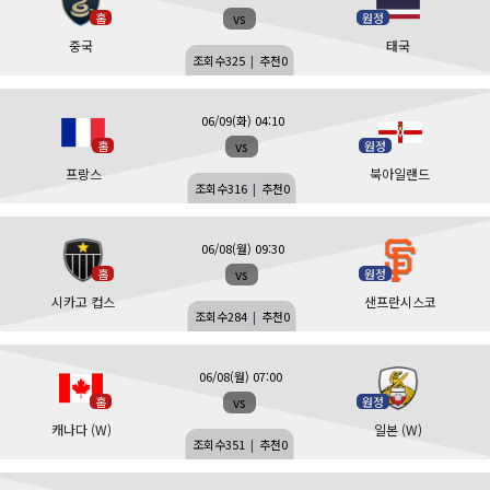
vs
홈
원정
중국
태국
조회수
325
|
추천
0
06/09(화) 04:10
vs
홈
원정
프랑스
북아일랜드
조회수
316
|
추천
0
06/08(월) 09:30
vs
홈
원정
시카고 컵스
샌프란시스코
조회수
284
|
추천
0
06/08(월) 07:00
vs
홈
원정
캐나다 (W)
일본 (W)
조회수
351
|
추천
0