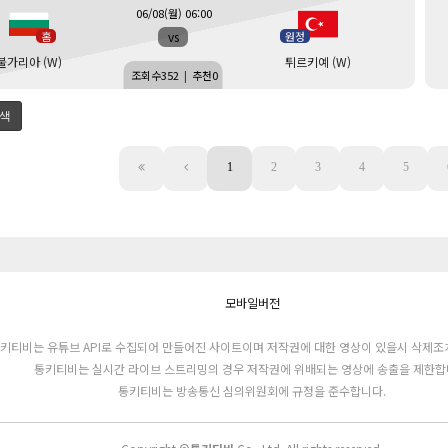
06/08(월) 06:00
vs
홈
원정
불가리아 (W)
튀르키예 (W)
조회수
352
|
추천
0
색
1
2
3
4
5
모바일버전
키티비는 유튜브 API로 수집되어 만들어진 사이트이며 저작권에 대한 영상이 있을시 삭제조
통키티비는 실시간 라이브 스트리밍의 경우 저작권에 위배되는 영상에 송출을 제한합
통키티비는 방송통신 심의위원회에 규정을 준수합니다.