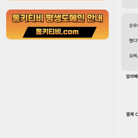
승무
핸디
오버
알라베
엘체 C