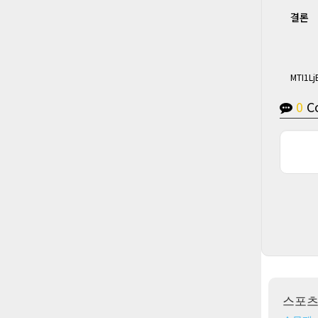
결론
MTI1Lj
0
C
스포