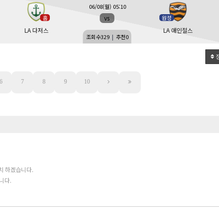
06/08(월) 05:10
vs
홈
원정
LA 다저스
LA 애인절스
조회수
329
|
추천
0
6
7
8
9
10
치 하겠습니다.
니다.