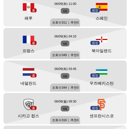
06/09(화) 11:00
홈
vs
원정
페루
스페인
조회수
311
|
추천
0
06/09(화) 04:10
홈
vs
원정
프랑스
북아일랜드
조회수
349
|
추천
0
06/09(화) 03:45
홈
vs
원정
네덜란드
우즈베키스탄
조회수
344
|
추천
0
06/08(월) 09:30
홈
vs
원정
시카고 컵스
샌프란시스코
조회수
316
|
추천
0