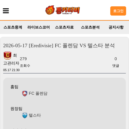
로그인
스포츠중계
라이브스코어
스포츠자료
스포츠분석
공지사항
2026-05-17 [Eredivisie] FC 폴렌담 VS 텔스타 분석
최
279
0
고관리자
조회수
댓글
05.17 21:30
홈팀
FC 폴렌담
원정팀
텔스타