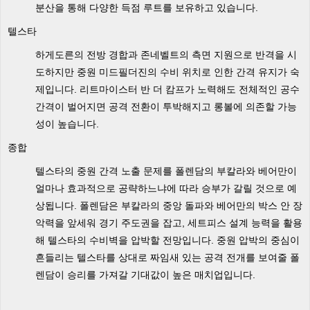
분산을 통해 다양한 득점 루트를 보유하고 있습니다.
텔스타
하게도른의 전방 경합과 존네벨트의 측면 지원으로 반격을 시
도하지만 중원 미드필더진의 수비 위치로 인한 간격 유지가 숙
제입니다. 리트마이스터 반 더 캄프가 노력해도 전체적인 공수
간격이 벌어지면 공격 전환이 투박해지고 롱볼에 의존할 가능
성이 높습니다.
종합
텔스타의 중원 간격 노출 문제를 폴렌담의 부칼라와 베어만이
얼마나 효과적으로 공략하느냐에 따라 승부가 갈릴 것으로 예
상됩니다. 폴렌담은 부칼라의 중앙 돌파와 베어만의 박스 안 장
악력을 앞세워 경기 주도권을 잡고, 세트피스 설계 능력을 활용
해 텔스타의 수비벽을 압박할 전망입니다. 중원 압박의 중심이
흔들리는 텔스타를 상대로 짜임새 있는 공격 전개를 보여줄 폴
렌담이 승리를 가져갈 기대값이 높은 매치업입니다.