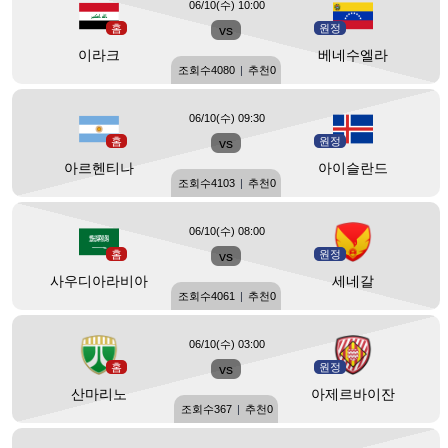
06/10(수) 10:00
홈
vs
원정
이라크
베네수엘라
조회수
4080
|
추천
0
06/10(수) 09:30
홈
vs
원정
아르헨티나
아이슬란드
조회수
4103
|
추천
0
06/10(수) 08:00
홈
vs
원정
사우디아라비아
세네갈
조회수
4061
|
추천
0
06/10(수) 03:00
홈
vs
원정
산마리노
아제르바이잔
조회수
367
|
추천
0