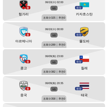
06/10(수) 02:00
홈
vs
원정
헝가리
카자흐스탄
조회수
325
|
추천
0
06/10(수) 00:00
홈
vs
원정
아르메니아
몰도바
조회수
289
|
추천
0
06/09(화) 23:00
홈
vs
원정
콩고
칠레
조회수
382
|
추천
0
06/09(화) 20:35
홈
vs
원정
중국
태국
조회수
358
|
추천
0