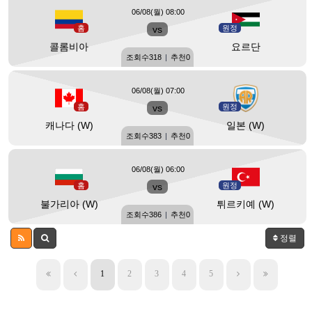
06/08(월) 08:00
홈
vs
원정
콜롬비아
요르단
조회수
318
|
추천
0
06/08(월) 07:00
홈
vs
원정
캐나다 (W)
일본 (W)
조회수
383
|
추천
0
06/08(월) 06:00
홈
vs
원정
불가리아 (W)
튀르키예 (W)
조회수
386
|
추천
0
정렬
1
2
3
4
5