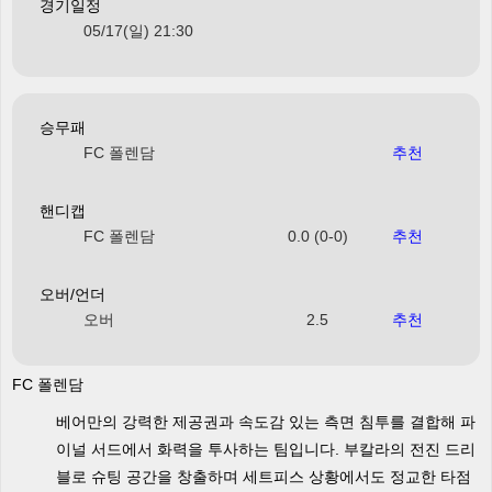
경기일정
05/17(일) 21:30
승무패
FC 폴렌담
추천
핸디캡
FC 폴렌담
0.0 (0-0)
추천
오버/언더
오버
2.5
추천
FC 폴렌담
베어만의 강력한 제공권과 속도감 있는 측면 침투를 결합해 파
이널 서드에서 화력을 투사하는 팀입니다. 부칼라의 전진 드리
블로 슈팅 공간을 창출하며 세트피스 상황에서도 정교한 타점