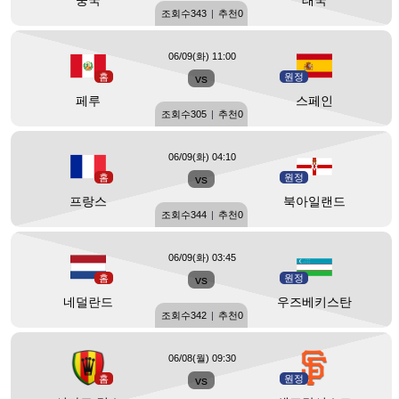
중국
태국
조회수
343
|
추천
0
06/09(화) 11:00
홈
vs
원정
페루
스페인
조회수
305
|
추천
0
06/09(화) 04:10
홈
vs
원정
프랑스
북아일랜드
조회수
344
|
추천
0
06/09(화) 03:45
홈
vs
원정
네덜란드
우즈베키스탄
조회수
342
|
추천
0
06/08(월) 09:30
홈
vs
원정