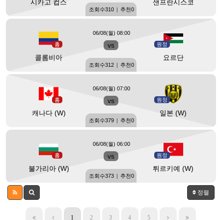
시카고 컵스
샌프란시스코
조회수
310
|
추천
0
06/08(월) 08:00
홈
vs
원정
콜롬비아
요르단
조회수
312
|
추천
0
06/08(월) 07:00
홈
vs
원정
캐나다 (W)
일본 (W)
조회수
379
|
추천
0
06/08(월) 06:00
홈
vs
원정
불가리아 (W)
튀르키예 (W)
조회수
373
|
추천
0
정렬
1
2
3
4
5