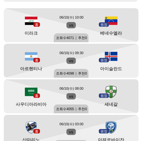
06/10(수) 10:00
홈
vs
원정
이라크
베네수엘라
조회수
4071
|
추천
0
06/10(수) 09:30
홈
vs
원정
아르헨티나
아이슬란드
조회수
4098
|
추천
0
06/10(수) 08:00
홈
vs
원정
사우디아라비아
세네갈
조회수
4055
|
추천
0
06/10(수) 03:00
홈
vs
원정
산마리노
아제르바이잔