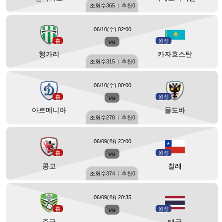
조회수
365
|
추천
0
06/10(수) 02:00
홈
vs
원정
헝가리
카자흐스탄
조회수
315
|
추천
0
06/10(수) 00:00
홈
vs
원정
아르메니아
몰도바
조회수
278
|
추천
0
06/09(화) 23:00
홈
vs
원정
콩고
칠레
조회수
374
|
추천
0
06/09(화) 20:35
홈
vs
원정