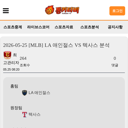
로그인
스포츠중계
라이브스코어
스포츠자료
스포츠분석
공지사항
2026-05-25 [MLB] LA 애인절스 VS 텍사스 분석
최
264
0
고관리자
조회수
댓글
05.25 08:20
홈팀
LA 애인절스
원정팀
텍사스