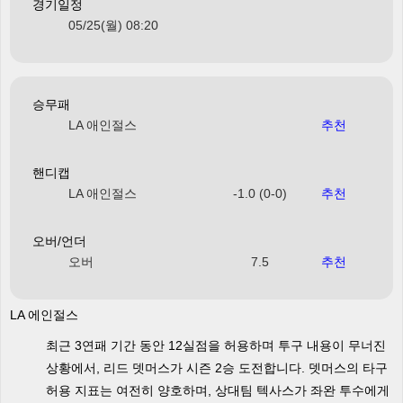
경기일정
05/25(월) 08:20
승무패
LA 애인절스
추천
핸디캡
LA 애인절스
-1.0 (0-0)
추천
오버/언더
오버
7.5
추천
LA 에인절스
최근 3연패 기간 동안 12실점을 허용하며 투구 내용이 무너진
상황에서, 리드 뎃머스가 시즌 2승 도전합니다. 뎃머스의 타구
허용 지표는 여전히 양호하며, 상대팀 텍사스가 좌완 투수에게