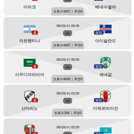
이라크
베네수엘라
조회수
4057
|
추천
0
06/10(수) 09:30
홈
vs
원정
아르헨티나
아이슬란드
조회수
4087
|
추천
0
06/10(수) 08:00
홈
vs
원정
사우디아라비아
세네갈
조회수
4045
|
추천
0
06/10(수) 03:00
홈
vs
원정
산마리노
아제르바이잔
조회수
348
|
추천
0
06/10(수) 02:00