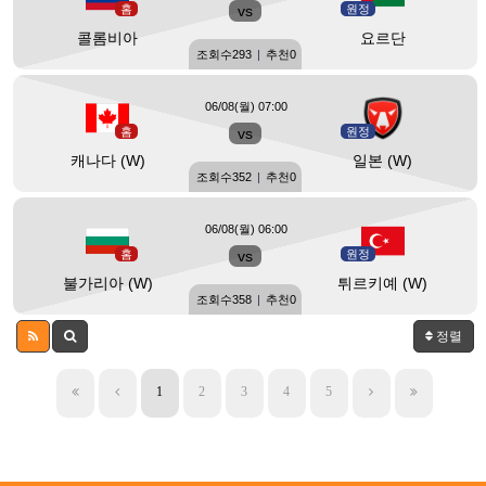
홈
vs
원정
콜롬비아
요르단
조회수
293
|
추천
0
06/08(월) 07:00
홈
vs
원정
캐나다 (W)
일본 (W)
조회수
352
|
추천
0
06/08(월) 06:00
홈
vs
원정
불가리아 (W)
튀르키예 (W)
조회수
358
|
추천
0
정렬
1
2
3
4
5