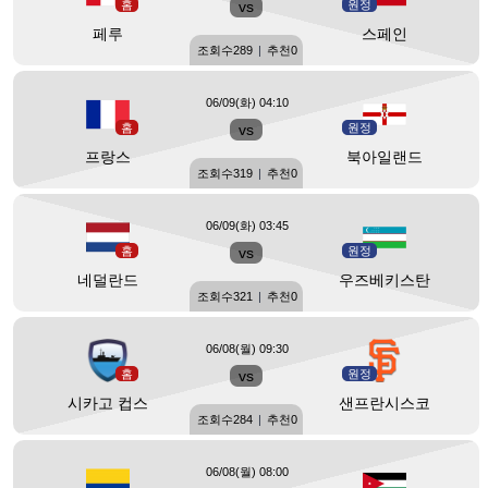
홈
vs
원정
페루
스페인
조회수
289
|
추천
0
06/09(화) 04:10
홈
vs
원정
프랑스
북아일랜드
조회수
319
|
추천
0
06/09(화) 03:45
홈
vs
원정
네덜란드
우즈베키스탄
조회수
321
|
추천
0
06/08(월) 09:30
홈
vs
원정
시카고 컵스
샌프란시스코
조회수
284
|
추천
0
06/08(월) 08:00