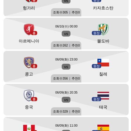
홈
vs
원정
헝가리
카자흐스탄
조회수
305
|
추천
0
06/10(수) 00:00
홈
vs
원정
아르메니아
몰도바
조회수
262
|
추천
0
06/09(화) 23:00
홈
vs
원정
콩고
칠레
조회수
356
|
추천
0
06/09(화) 20:35
홈
vs
원정
중국
태국
조회수
329
|
추천
0
06/09(화) 11:00