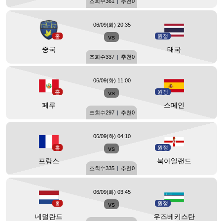
조회수
361
|
추천
0
06/09(화) 20:35
홈
vs
원정
중국
태국
조회수
337
|
추천
0
06/09(화) 11:00
홈
vs
원정
페루
스페인
조회수
297
|
추천
0
06/09(화) 04:10
홈
vs
원정
프랑스
북아일랜드
조회수
335
|
추천
0
06/09(화) 03:45
홈
vs
원정
네덜란드
우즈베키스탄