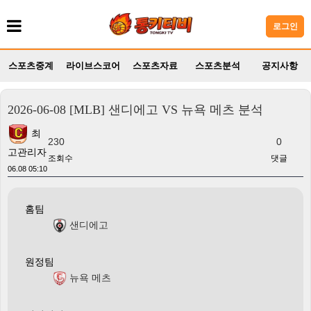
로그인
스포츠중계
라이브스코어
스포츠자료
스포츠분석
공지사항
2026-06-08 [MLB] 샌디에고 VS 뉴욕 메츠 분석
최
230
0
고관리자
조회수
댓글
06.08 05:10
홈팀
샌디에고
원정팀
뉴욕 메츠