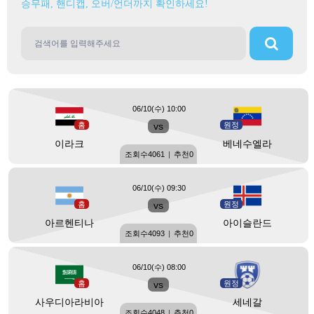
승무패, 핸디캡, 오버/언더까지 확인하세요!
06/10(수) 10:00
홈
vs
원정
이라크
베네수엘라
조회수
4061
|
추천
0
06/10(수) 09:30
홈
vs
원정
아르헨티나
아이슬란드
조회수
4093
|
추천
0
06/10(수) 08:00
홈
vs
원정
사우디아라비아
세네갈
조회수
4048
|
추천
0