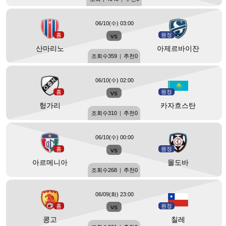
06/10(수) 03:00
홈
vs
원정
산마리노
아제르바이잔
조회수
359
|
추천
0
06/10(수) 02:00
홈
vs
원정
헝가리
카자흐스탄
조회수
310
|
추천
0
06/10(수) 00:00
홈
vs
원정
아르메니아
몰도바
조회수
268
|
추천
0
06/09(화) 23:00
홈
vs
원정
콩고
칠레