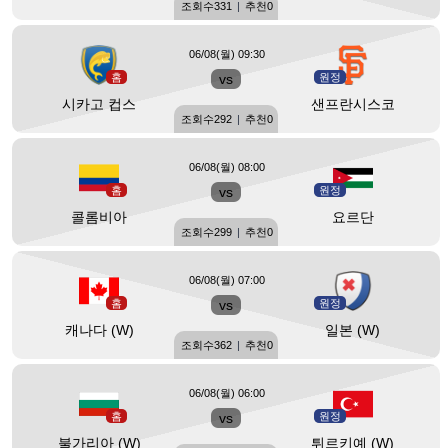
조회수
331
|
추천
0
06/08(월) 09:30
홈
vs
원정
시카고 컵스
샌프란시스코
조회수
292
|
추천
0
06/08(월) 08:00
홈
vs
원정
콜롬비아
요르단
조회수
299
|
추천
0
06/08(월) 07:00
홈
vs
원정
캐나다 (W)
일본 (W)
조회수
362
|
추천
0
06/08(월) 06:00
홈
vs
원정
불가리아 (W)
튀르키예 (W)