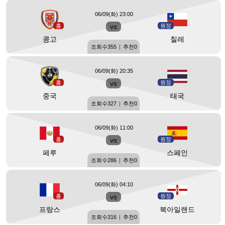
06/09(화) 23:00
홈
vs
원정
콩고
칠레
조회수
355
|
추천
0
06/09(화) 20:35
홈
vs
원정
중국
태국
조회수
327
|
추천
0
06/09(화) 11:00
홈
vs
원정
페루
스페인
조회수
286
|
추천
0
06/09(화) 04:10
홈
vs
원정
프랑스
북아일랜드
조회수
316
|
추천
0