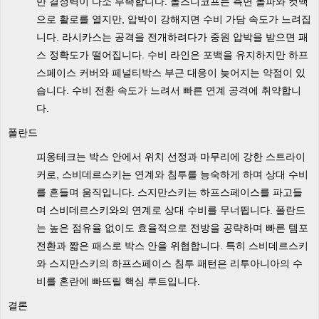
만 결정력이 다소 부족합니다. 돌즈니코프는 측면 돌파와 컷백
으로 활로를 열지만, 압박이 강해지면 수비 가담 속도가 느려집
니다. 라시카스는 공격을 전개하려다가 중원 압박을 받으면 패
스 정확도가 떨어집니다. 수비 라인은 포백을 유지하지만 하프
스페이스 커버와 페널티박스 부근 대응이 늦어지는 약점이 있
습니다. 수비 전환 속도가 느려서 빠른 연계 공격에 취약합니
다.
폴란드
피옹테크는 박스 안에서 위치 선정과 마무리에 강한 스트라이
커로, 스비데르스키는 연계와 침투를 능숙하게 하며 상대 수비
를 흔들며 움직입니다. 스지만스키는 하프스페이스를 파고들
며 스비데르스키와의 연계로 상대 수비를 무너뜁니다. 폴란드
는 높은 점유율 없이도 효율적으로 전방을 공략하며 빠른 템포
전환과 짧은 패스로 박스 안을 위협합니다. 특히 스비데르스키
와 스지만스키의 하프스페이스 침투 패턴은 리투아니아의 수
비를 혼란에 빠뜨릴 핵심 루트입니다.
결론