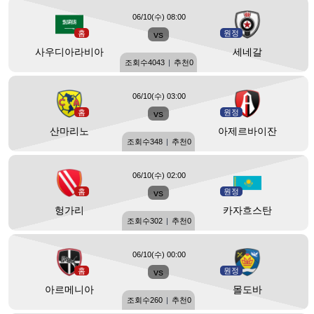
06/10(수) 08:00
홈
vs
원정
사우디아라비아
세네갈
조회수
4043
|
추천
0
06/10(수) 03:00
홈
vs
원정
산마리노
아제르바이잔
조회수
348
|
추천
0
06/10(수) 02:00
홈
vs
원정
헝가리
카자흐스탄
조회수
302
|
추천
0
06/10(수) 00:00
홈
vs
원정
아르메니아
몰도바
조회수
260
|
추천
0