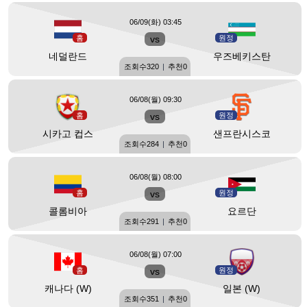
06/09(화) 03:45
홈
vs
원정
네덜란드
우즈베키스탄
조회수
320
|
추천
0
06/08(월) 09:30
홈
vs
원정
시카고 컵스
샌프란시스코
조회수
284
|
추천
0
06/08(월) 08:00
홈
vs
원정
콜롬비아
요르단
조회수
291
|
추천
0
06/08(월) 07:00
홈
vs
원정
캐나다 (W)
일본 (W)
조회수
351
|
추천
0