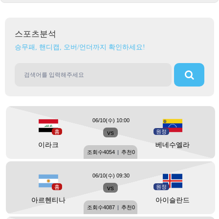
스포츠분석
승무패, 핸디캡, 오버/언더까지 확인하세요!
06/10(수) 10:00
홈
vs
원정
이라크
베네수엘라
조회수
4054
|
추천
0
06/10(수) 09:30
홈
vs
원정
아르헨티나
아이슬란드
조회수
4087
|
추천
0