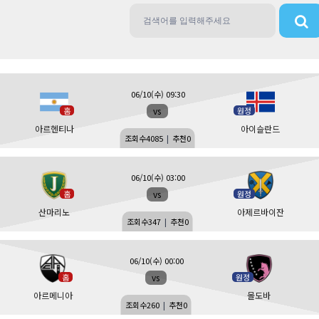
06/10(수) 09:30
vs
홈
원정
아르헨티나
아이슬란드
조회수
4085
|
추천
0
06/10(수) 03:00
vs
홈
원정
산마리노
아제르바이잔
조회수
347
|
추천
0
06/10(수) 00:00
vs
홈
원정
아르메니아
몰도바
조회수
260
|
추천
0