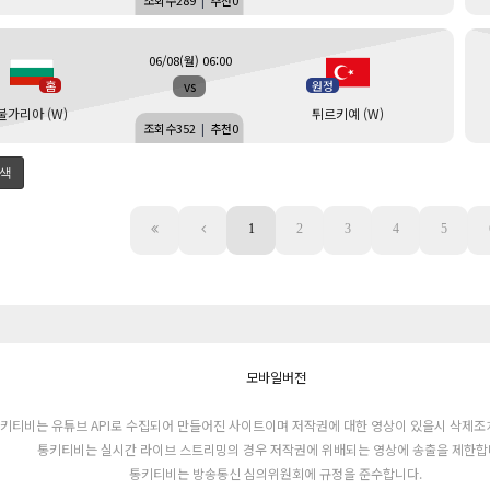
조회수
289
|
추천
0
06/08(월) 06:00
vs
홈
원정
불가리아 (W)
튀르키예 (W)
조회수
352
|
추천
0
색
1
2
3
4
5
모바일버전
키티비는 유튜브 API로 수집되어 만들어진 사이트이며 저작권에 대한 영상이 있을시 삭제조
통키티비는 실시간 라이브 스트리밍의 경우 저작권에 위배되는 영상에 송출을 제한합
통키티비는 방송통신 심의위원회에 규정을 준수합니다.