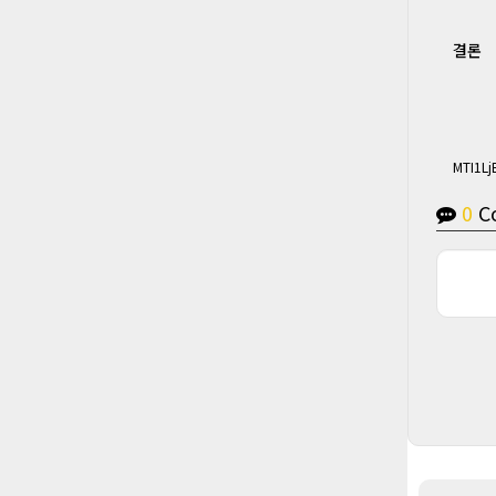
결론
MTI1Lj
0
C