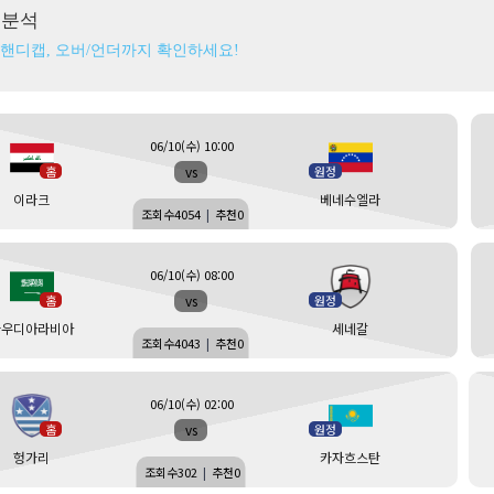
츠분석
 핸디캡, 오버/언더까지 확인하세요!
06/10(수) 10:00
vs
홈
원정
이라크
베네수엘라
조회수
4054
|
추천
0
06/10(수) 08:00
vs
홈
원정
사우디아라비아
세네갈
조회수
4043
|
추천
0
06/10(수) 02:00
vs
홈
원정
헝가리
카자흐스탄
조회수
302
|
추천
0