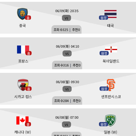
06/09(화) 20:35
vs
홈
원정
중국
태국
조회수
325
|
추천
0
06/09(화) 04:10
vs
홈
원정
프랑스
북아일랜드
조회수
316
|
추천
0
06/08(월) 09:30
vs
홈
원정
시카고 컵스
샌프란시스코
조회수
284
|
추천
0
06/08(월) 07:00
vs
홈
원정
캐나다 (W)
일본 (W)