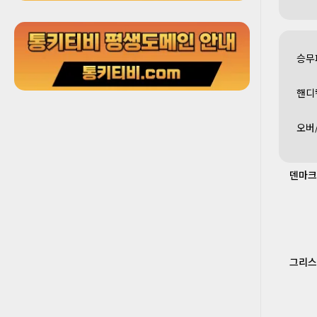
승무
핸디
오버
덴마크
그리스