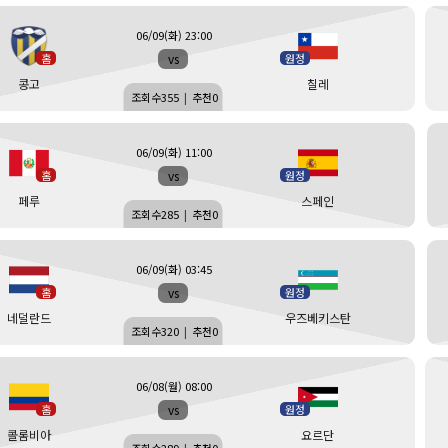
06/09(화) 23:00
vs
홈
원정
콩고
칠레
조회수
355
|
추천
0
06/09(화) 11:00
vs
홈
원정
페루
스페인
조회수
285
|
추천
0
06/09(화) 03:45
vs
홈
원정
네덜란드
우즈베키스탄
조회수
320
|
추천
0
06/08(월) 08:00
vs
홈
원정
콜롬비아
요르단