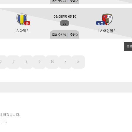
조회수
351
|
추천
0
06/08(월) 05:10
vs
홈
원정
LA 다저스
LA 애인절스
조회수
329
|
추천
0
6
7
8
9
10
치 하겠습니다.
니다.