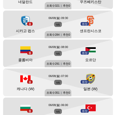
네덜란드
우즈베키스탄
조회수
321
|
추천
0
06/08(월) 09:30
홈
vs
원정
시카고 컵스
샌프란시스코
조회수
284
|
추천
0
06/08(월) 08:00
홈
vs
원정
콜롬비아
요르단
조회수
291
|
추천
0
06/08(월) 07:00
홈
vs
원정
캐나다 (W)
일본 (W)
조회수
351
|
추천
0
06/08(월) 06:00
홈
vs
원정