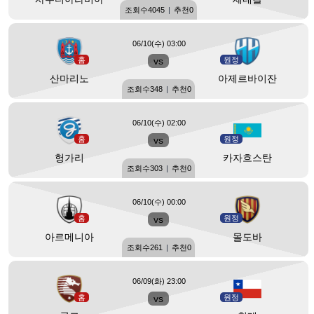
조회수
4045
|
추천
0
06/10(수) 03:00
홈
vs
원정
산마리노
아제르바이잔
조회수
348
|
추천
0
06/10(수) 02:00
홈
vs
원정
헝가리
카자흐스탄
조회수
303
|
추천
0
06/10(수) 00:00
홈
vs
원정
아르메니아
몰도바
조회수
261
|
추천
0
06/09(화) 23:00
홈
vs
원정