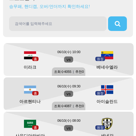
승무패, 핸디캡, 오버/언더까지 확인하세요!
06/10(수) 10:00
홈
vs
원정
이라크
베네수엘라
조회수
4055
|
추천
0
06/10(수) 09:30
홈
vs
원정
아르헨티나
아이슬란드
조회수
4087
|
추천
0
06/10(수) 08:00
홈
vs
원정
사우디아라비아
세네갈