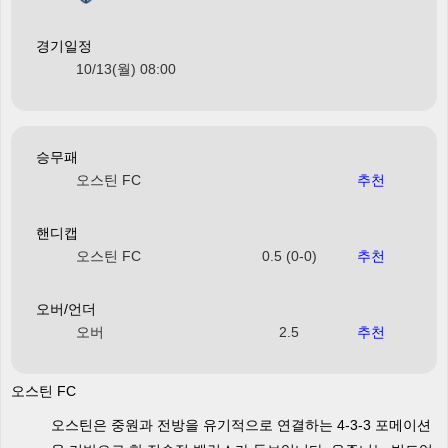
경기일정
10/13(월) 08:00
승무패
오스틴 FC
추천
핸디캡
오스틴 FC
0.5 (0-0)
추천
오버/언더
오버
2.5
추천
오스틴 FC
오스틴은 중원과 전방을 유기적으로 연결하는 4-3-3 포메이션