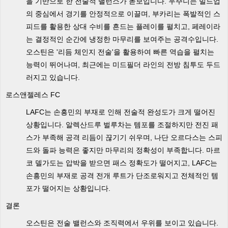
을 기반으로 한 전술적 밸런스가 돋보입니다. 우주니는 빌드업
의 중심에서 경기를 안정적으로 이끌며, 부카리는 폭발적인 스
피드를 활용한 상대 수비를 흔드는 플레이를 펼치고, 페레이라
는 결정적인 순간에 냉정한 마무리를 보여주는 공격수입니다.
오스틴은 '리듬 체인지 전술'을 활용하여 빠른 역습을 펼치는
능력이 뛰어나며, 최근에는 미드필더 라인의 전방 침투도 두드
러지고 있습니다.
로스앤젤레스 FC
LAFC는 손흥민의 부재로 인해 전술적 완성도가 크게 떨어진
상황입니다. 알렉산드루 벌루차는 템포를 조절하지만 전진 패
스가 부족해 공격 리듬이 끊기기 쉬우며, 나단 오르다스는 스피
드와 돌파 능력은 좋지만 마무리의 정확성이 부족합니다. 마르
코 델가도는 압박을 받으면 패스 정확도가 떨어지고, LAFC는
손흥민의 부재로 공격 전개 루트가 단조로워지고 전체적인 템
포가 떨어지는 상황입니다.
결론
오스틴은 전술 밸런스와 조직력에서 우위를 보이고 있습니다.