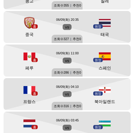
콩고
칠레
조회수
355
|
추천
0
06/09(화) 20:35
홈
vs
원정
중국
태국
조회수
327
|
추천
0
06/09(화) 11:00
홈
vs
원정
페루
스페인
조회수
286
|
추천
0
06/09(화) 04:10
홈
vs
원정
프랑스
북아일랜드
조회수
316
|
추천
0
06/09(화) 03:45
홈
vs
원정