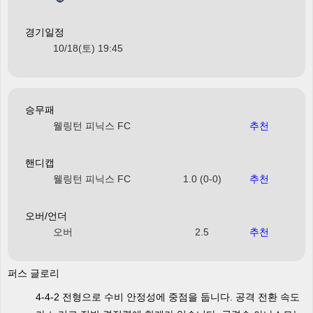
경기일정
10/18(토) 19:45
승무패
웰링턴 피닉스 FC
추천
핸디캡
웰링턴 피닉스 FC
1.0 (0-0)
추천
오버/언더
오버
2.5
추천
퍼스 글로리
4-4-2 전형으로 수비 안정성에 중점을 둡니다. 공격 전환 속도