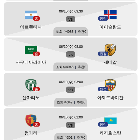
06/10(수) 09:30
홈
vs
원정
아르헨티나
아이슬란드
조회수
4085
|
추천
0
06/10(수) 08:00
홈
vs
원정
사우디아라비아
세네갈
조회수
4043
|
추천
0
06/10(수) 03:00
홈
vs
원정
산마리노
아제르바이잔
조회수
347
|
추천
0
06/10(수) 02:00
홈
vs
원정
헝가리
카자흐스탄
조회수
301
|
추천
0