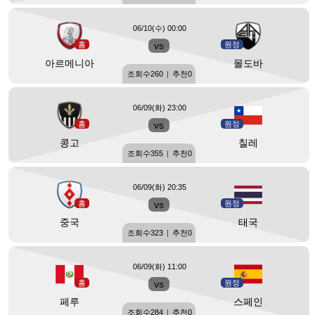
06/10(수) 00:00
홈
vs
원정
아르메니아
몰도바
조회수
260
|
추천
0
06/09(화) 23:00
홈
vs
원정
콩고
칠레
조회수
355
|
추천
0
06/09(화) 20:35
홈
vs
원정
중국
태국
조회수
323
|
추천
0
06/09(화) 11:00
홈
vs
원정
페루
스페인
조회수
284
|
추천
0