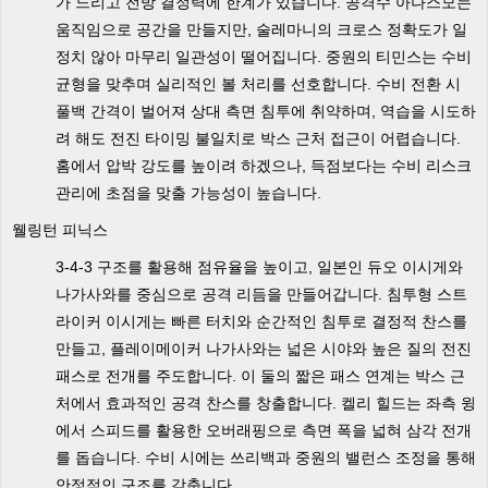
가 느리고 전방 결정력에 한계가 있습니다. 공격수 아나스모는
움직임으로 공간을 만들지만, 술레마니의 크로스 정확도가 일
정치 않아 마무리 일관성이 떨어집니다. 중원의 티민스는 수비
균형을 맞추며 실리적인 볼 처리를 선호합니다. 수비 전환 시
풀백 간격이 벌어져 상대 측면 침투에 취약하며, 역습을 시도하
려 해도 전진 타이밍 불일치로 박스 근처 접근이 어렵습니다.
홈에서 압박 강도를 높이려 하겠으나, 득점보다는 수비 리스크
관리에 초점을 맞출 가능성이 높습니다.
웰링턴 피닉스
3-4-3 구조를 활용해 점유율을 높이고, 일본인 듀오 이시게와
나가사와를 중심으로 공격 리듬을 만들어갑니다. 침투형 스트
라이커 이시게는 빠른 터치와 순간적인 침투로 결정적 찬스를
만들고, 플레이메이커 나가사와는 넓은 시야와 높은 질의 전진
패스로 전개를 주도합니다. 이 둘의 짧은 패스 연계는 박스 근
처에서 효과적인 공격 찬스를 창출합니다. 켈리 힐드는 좌측 윙
에서 스피드를 활용한 오버래핑으로 측면 폭을 넓혀 삼각 전개
를 돕습니다. 수비 시에는 쓰리백과 중원의 밸런스 조정을 통해
안정적인 구조를 갖춥니다.