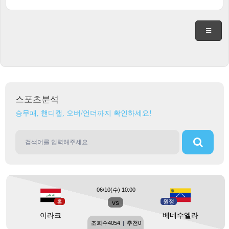
스포츠분석
승무패, 핸디캡, 오버/언더까지 확인하세요!
06/10(수) 10:00
홈
vs
원정
이라크
베네수엘라
조회수
4054
|
추천
0