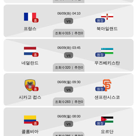
06/09(화) 04:10
홈
vs
원정
프랑스
북아일랜드
조회수
315
|
추천
0
06/09(화) 03:45
홈
vs
원정
네덜란드
우즈베키스탄
조회수
320
|
추천
0
06/08(월) 09:30
홈
vs
원정
시카고 컵스
샌프란시스코
조회수
283
|
추천
0
06/08(월) 08:00
홈
vs
원정
콜롬비아
요르단