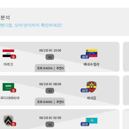
츠분석
 핸디캡, 오버/언더까지 확인하세요!
06/10(수) 10:00
vs
홈
원정
이라크
베네수엘라
조회수
4054
|
추천
0
06/10(수) 08:00
vs
홈
원정
사우디아라비아
세네갈
조회수
4043
|
추천
0
06/10(수) 02:00
vs
홈
원정