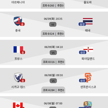
아르메니아
몰도바
조회수
260
|
추천
0
06/09(화) 20:35
vs
홈
원정
중국
태국
조회수
324
|
추천
0
06/09(화) 04:10
vs
홈
원정
프랑스
북아일랜드
조회수
316
|
추천
0
06/08(월) 09:30
vs
홈
원정
시카고 컵스
샌프란시스코
조회수
284
|
추천
0
06/08(월) 07:00