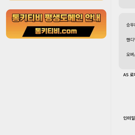
승무
핸디
오버
AS 로
인터밀