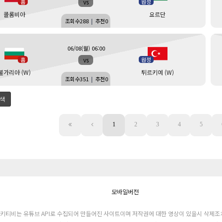
vs
홈
원정
콜롬비아
요르단
조회수
288
|
추천
0
06/08(월) 06:00
vs
홈
원정
불가리아 (W)
튀르키예 (W)
조회수
351
|
추천
0
색
1
2
3
4
5
모바일버전
키티비는 유튜브 API로 수집되어 만들어진 사이트이며 저작권에 대한 영상이 있을시 삭제조