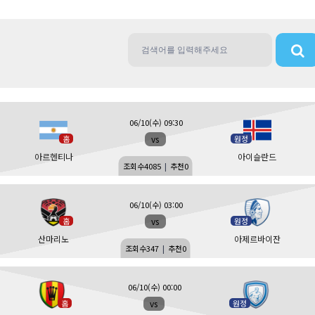
06/10(수) 09:30
vs
홈
원정
아르헨티나
아이슬란드
조회수
4085
|
추천
0
06/10(수) 03:00
vs
홈
원정
산마리노
아제르바이잔
조회수
347
|
추천
0
06/10(수) 00:00
vs
홈
원정