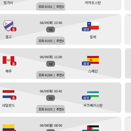
헝가리
카자흐스탄
조회수
301
|
추천
0
06/09(화) 23:00
vs
홈
원정
콩고
칠레
조회수
355
|
추천
0
06/09(화) 11:00
vs
홈
원정
페루
스페인
조회수
284
|
추천
0
06/09(화) 03:45
vs
홈
원정
네덜란드
우즈베키스탄
조회수
320
|
추천
0
06/08(월) 08:00