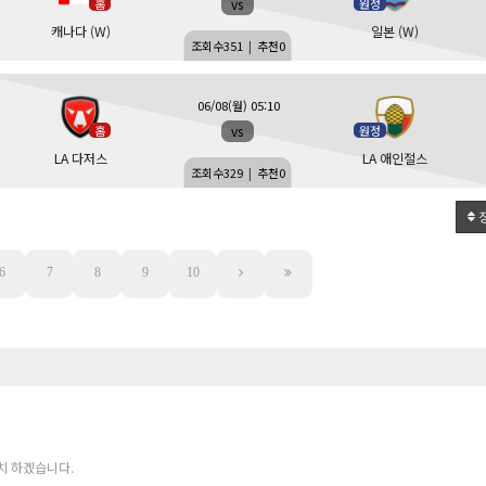
vs
홈
원정
캐나다 (W)
일본 (W)
조회수
351
|
추천
0
06/08(월) 05:10
vs
홈
원정
LA 다저스
LA 애인절스
조회수
329
|
추천
0
6
7
8
9
10
치 하겠습니다.