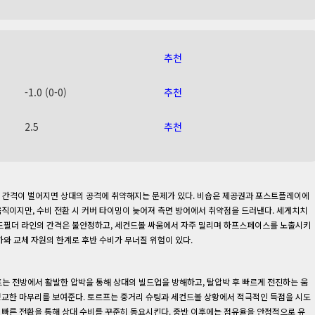
추천
-1.0 (0-0)
추천
2.5
추천
수비 간격이 벌어지면 상대의 공격에 취약해지는 문제가 있다. 비숍은 제공권과 포스트플레이에
움직이지만, 수비 전환 시 커버 타이밍이 늦어져 측면 방어에서 취약점을 드러낸다. 세게치치
 미드필더 라인의 간격은 불안정하고, 세컨드볼 싸움에서 자주 밀리며 하프스페이스를 노출시키
하와 교체 자원의 한계로 후반 수비가 무너질 위험이 있다.
이트는 전방에서 활발한 압박을 통해 상대의 빌드업을 방해하고, 탈압박 후 빠르게 전진하는 움
 정교한 마무리를 보여준다. 토르프는 중거리 슈팅과 세컨드볼 상황에서 적극적인 득점을 시도
 빠른 전환을 통해 상대 수비를 꾸준히 동요시킨다. 중반 이후에는 점유율을 안정적으로 유