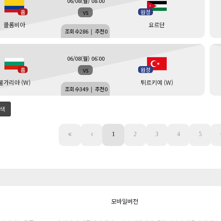
06/08(월) 08:00
vs
홈
원정
콜롬비아
요르단
조회수
286
|
추천
0
06/08(월) 06:00
vs
홈
원정
불가리아 (W)
튀르키예 (W)
조회수
349
|
추천
0
색
1
2
3
4
5
모바일버전