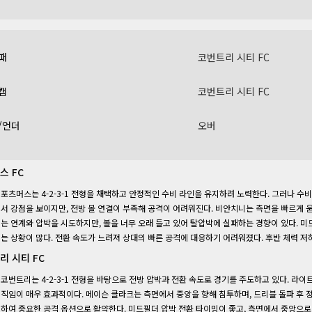
패
코번트리 시티 FC
캡
코번트리 시티 FC
/언더
오버
스 FC
포츠머스는 4-2-3-1 전형을 채택하고 안정적인 수비 라인을 유지하려 노력한다. 그러나 
서 강점을 보이지만, 전방 볼 연결이 부족해 공격이 어려워진다. 비안치니는 측면을 빠르게 
는 연계와 압박을 시도하지만, 볼을 너무 오래 들고 있어 탈압박에 실패하는 경향이 있다.
는 상황이 많다. 전환 속도가 느려져 상대의 빠른 공격에 대응하기 어려워졌다. 후반 체력 저
리 시티 FC
코번트리는 4-2-3-1 전형을 바탕으로 전방 압박과 전환 속도로 경기를 주도하고 있다. 라
직임이 매우 효과적이다. 메이슨 클라크는 측면에서 중앙을 향해 침투하며, 드리블 돌파 후
하여 중요한 공격 옵션으로 활약한다. 미드필더 압박 전환 타이밍이 좋고, 측면에서 중앙으로