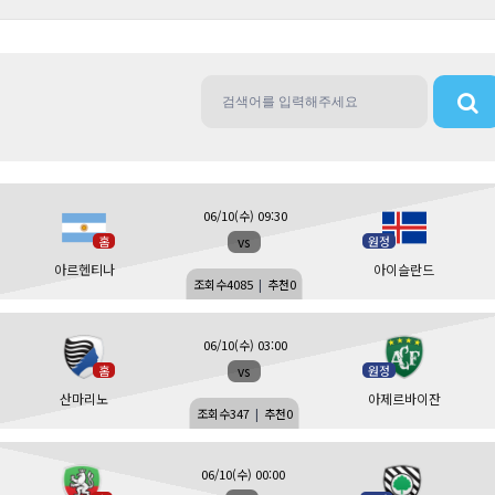
06/10(수) 09:30
vs
홈
원정
아르헨티나
아이슬란드
조회수
4085
|
추천
0
06/10(수) 03:00
vs
홈
원정
산마리노
아제르바이잔
조회수
347
|
추천
0
06/10(수) 00:00