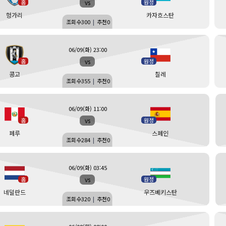
vs
홈
원정
헝가리
카자흐스탄
조회수
300
|
추천
0
06/09(화) 23:00
vs
홈
원정
콩고
칠레
조회수
355
|
추천
0
06/09(화) 11:00
vs
홈
원정
페루
스페인
조회수
284
|
추천
0
06/09(화) 03:45
vs
홈
원정
네덜란드
우즈베키스탄
조회수
320
|
추천
0