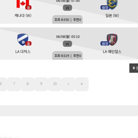
06/08(월) 07:00
vs
홈
원정
캐나다 (W)
일본 (W)
조회수
350
|
추천
0
06/08(월) 05:10
vs
홈
원정
LA 다저스
LA 애인절스
조회수
329
|
추천
0
6
7
8
9
10