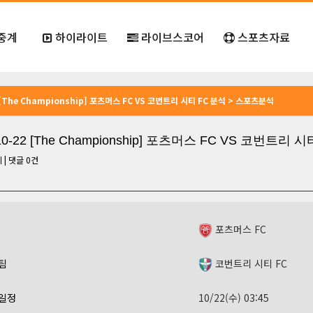
중계
하이라이트
라이브스코어
스포츠자료
2 [The Championship] 포츠머스 FC VS 코번트리 시티 FC 분석 > 스포츠분석
10-22 [The Championship] 포츠머스 FC VS 코번트리 
회
|
댓글
0
건
포츠머스 FC
팀
코번트리 시티 FC
일정
10/22(수) 03:45