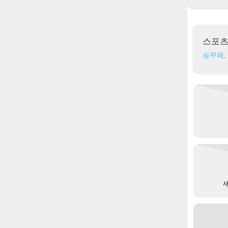
스포
승무패,