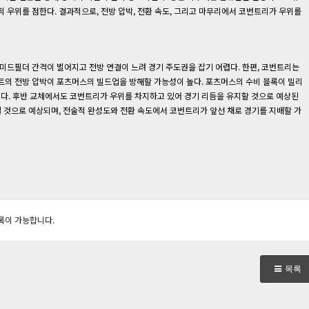
 우위를 점한다. 결과적으로, 전방 압박, 전환 속도, 그리고 마무리에서 코번트리가 우위를
미드필더 간격이 벌어지고 전방 연결이 느려 경기 주도권을 잡기 어렵다. 한편, 코번트리는
트의 전방 압박이 포츠머스의 빌드업을 방해할 가능성이 높다. 포츠머스의 수비 블록이 밀리
다. 후반 교체에서도 코번트리가 우위를 차지하고 있어 경기 리듬을 유지할 것으로 예상된
일 것으로 예상되며, 전술적 완성도와 전환 속도에서 코번트리가 앞선 채로 경기를 지배할 가
록이 가능합니다.
목록