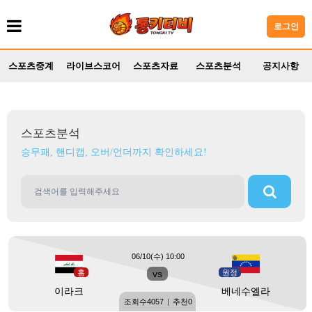
로그인
스포츠중계
라이브스코어
스포츠자료
스포츠분석
공지사항
스포츠분석
승무패, 핸디캡, 오버/언더까지 확인하세요!
06/10(수) 10:00
홈
vs
원정
이라크
베네수엘라
조회수
4057
|
추천
0