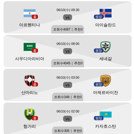
06/10(수) 09:30
홈
vs
원정
아르헨티나
아이슬란드
조회수
4087
|
추천
0
06/10(수) 08:00
홈
vs
원정
사우디아라비아
세네갈
조회수
4045
|
추천
0
06/10(수) 03:00
홈
vs
원정
산마리노
아제르바이잔
조회수
348
|
추천
0
06/10(수) 02:00
홈
vs
원정
헝가리
카자흐스탄
조회수
305
|
추천
0