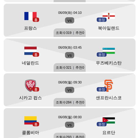
06/09(화) 04:10
홈
vs
원정
프랑스
북아일랜드
조회수
319
|
추천
0
06/09(화) 03:45
홈
vs
원정
네덜란드
우즈베키스탄
조회수
321
|
추천
0
06/08(월) 09:30
홈
vs
원정
시카고 컵스
샌프란시스코
조회수
284
|
추천
0
06/08(월) 08:00
홈
vs
원정
콜롬비아
요르단
조회수
293
|
추천
0