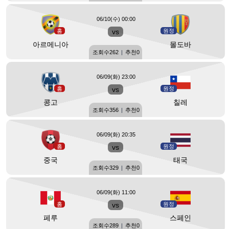
06/10(수) 00:00
홈
vs
원정
아르메니아
몰도바
조회수
262
|
추천
0
06/09(화) 23:00
홈
vs
원정
콩고
칠레
조회수
356
|
추천
0
06/09(화) 20:35
홈
vs
원정
중국
태국
조회수
329
|
추천
0
06/09(화) 11:00
홈
vs
원정
페루
스페인
조회수
289
|
추천
0