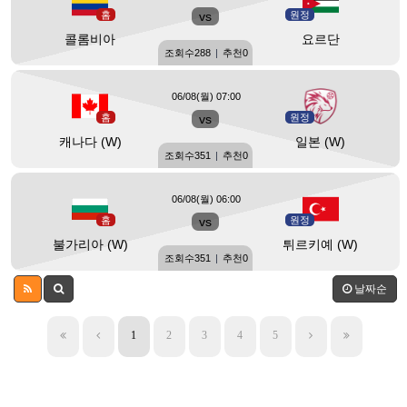
홈
vs
원정
콜롬비아
요르단
조회수
288
|
추천
0
06/08(월) 07:00
홈
vs
원정
캐나다 (W)
일본 (W)
조회수
351
|
추천
0
06/08(월) 06:00
홈
vs
원정
불가리아 (W)
튀르키예 (W)
조회수
351
|
추천
0
날짜순
1
2
3
4
5