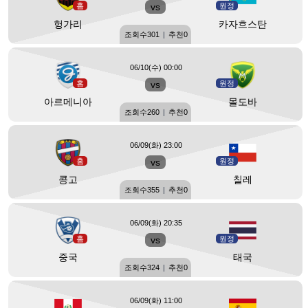
홈
vs
원정
헝가리
카자흐스탄
조회수
301
|
추천
0
06/10(수) 00:00
홈
vs
원정
아르메니아
몰도바
조회수
260
|
추천
0
06/09(화) 23:00
홈
vs
원정
콩고
칠레
조회수
355
|
추천
0
06/09(화) 20:35
홈
vs
원정
중국
태국
조회수
324
|
추천
0
06/09(화) 11:00