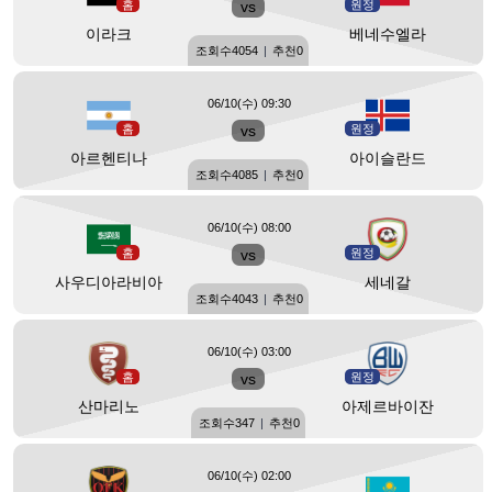
홈
vs
원정
이라크
베네수엘라
조회수
4054
|
추천
0
06/10(수) 09:30
홈
vs
원정
아르헨티나
아이슬란드
조회수
4085
|
추천
0
06/10(수) 08:00
홈
vs
원정
사우디아라비아
세네갈
조회수
4043
|
추천
0
06/10(수) 03:00
홈
vs
원정
산마리노
아제르바이잔
조회수
347
|
추천
0
06/10(수) 02:00