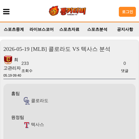
로그인
스포츠중계
라이브스코어
스포츠자료
스포츠분석
공지사항
2026-05-19 [MLB] 콜로라도 VS 텍사스 분석
최
233
0
고관리자
조회수
댓글
05.19 09:40
홈팀
콜로라도
원정팀
텍사스