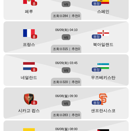
홈
vs
원정
페루
스페인
조회수
284
|
추천
0
06/09(화) 04:10
홈
vs
원정
프랑스
북아일랜드
조회수
315
|
추천
0
06/09(화) 03:45
홈
vs
원정
네덜란드
우즈베키스탄
조회수
320
|
추천
0
06/08(월) 09:30
홈
vs
원정
시카고 컵스
샌프란시스코
조회수
283
|
추천
0
06/08(월) 08:00