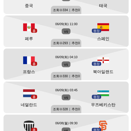
중국
태국
조회수
334
|
추천
0
06/09(화) 11:00
홈
vs
원정
페루
스페인
조회수
293
|
추천
0
06/09(화) 04:10
홈
vs
원정
프랑스
북아일랜드
조회수
330
|
추천
0
06/09(화) 03:45
홈
vs
원정
네덜란드
우즈베키스탄
조회수
328
|
추천
0
06/08(월) 09:30
홈
vs
원정