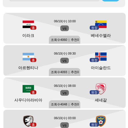
06/10(수) 10:00
홈
vs
원정
이라크
베네수엘라
조회수
4060
|
추천
0
06/10(수) 09:30
홈
vs
원정
아르헨티나
아이슬란드
조회수
4093
|
추천
0
06/10(수) 08:00
홈
vs
원정
사우디아라비아
세네갈
조회수
4048
|
추천
0
06/10(수) 03:00
홈
vs
원정