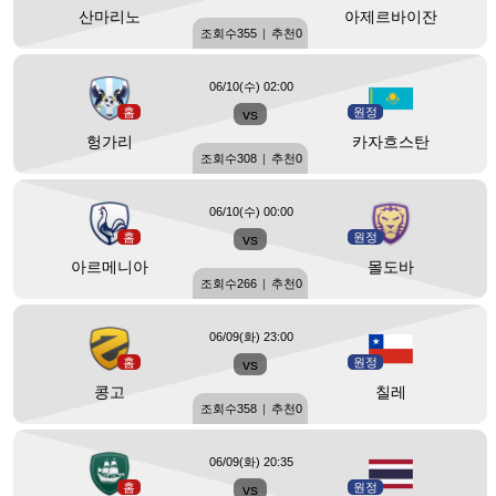
산마리노
아제르바이잔
조회수
355
|
추천
0
06/10(수) 02:00
홈
vs
원정
헝가리
카자흐스탄
조회수
308
|
추천
0
06/10(수) 00:00
홈
vs
원정
아르메니아
몰도바
조회수
266
|
추천
0
06/09(화) 23:00
홈
vs
원정
콩고
칠레
조회수
358
|
추천
0
06/09(화) 20:35
홈
vs
원정