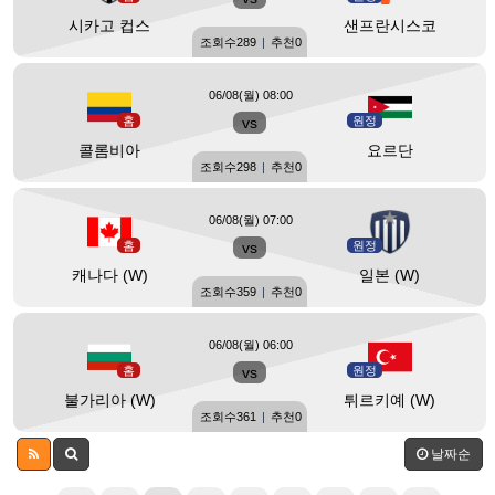
시카고 컵스
샌프란시스코
조회수
289
|
추천
0
06/08(월) 08:00
홈
vs
원정
콜롬비아
요르단
조회수
298
|
추천
0
06/08(월) 07:00
홈
vs
원정
캐나다 (W)
일본 (W)
조회수
359
|
추천
0
06/08(월) 06:00
홈
vs
원정
불가리아 (W)
튀르키예 (W)
조회수
361
|
추천
0
날짜순