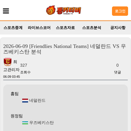
로그인
스포츠중계
라이브스코어
스포츠자료
스포츠분석
공지사항
2026-06-09 [Friendlies National Teams] 네덜란드 VS 우
즈베키스탄 분석
최
327
0
고관리자
조회수
댓글
06.09 03:45
홈팀
네덜란드
원정팀
우즈베키스탄