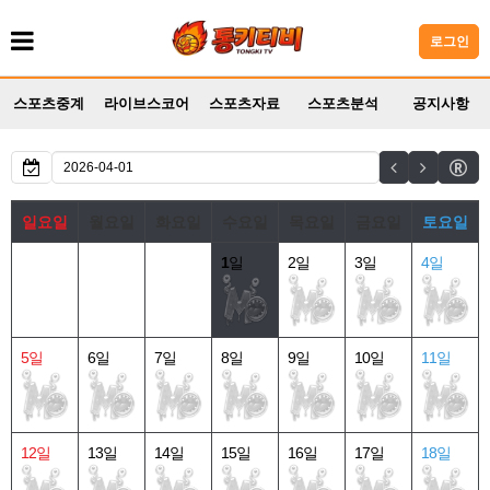
로그인
스포츠중계
라이브스코어
스포츠자료
스포츠분석
공지사항
일요일
월요일
화요일
수요일
목요일
금요일
토요일
1
일
2일
3일
4일
5일
6일
7일
8일
9일
10일
11일
12일
13일
14일
15일
16일
17일
18일