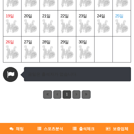
19일
20일
21일
22일
23일
24일
25일
26일
27일
28일
29일
30일
금일은 출석자가 없습니다.
1
채팅
스포츠분석
출석체크
보증업체