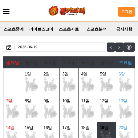
로그인
스포츠중계
라이브스코어
스포츠자료
스포츠분석
공지사항
일요일
월요일
화요일
수요일
목요일
금요일
토요일
1일
2일
3일
4일
5일
6일
7일
8일
9일
10일
11일
12일
13일
14일
15일
16일
17일
18일
19
일
20일