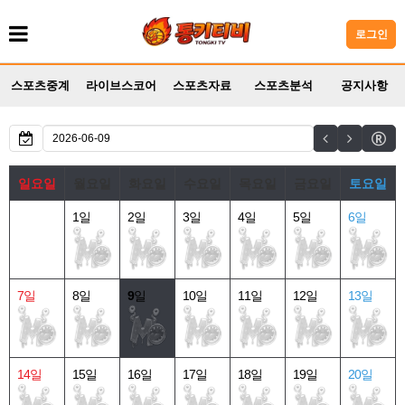
로그인
스포츠중계
라이브스코어
스포츠자료
스포츠분석
공지사항
일요일
월요일
화요일
수요일
목요일
금요일
토요일
1일
2일
3일
4일
5일
6일
7일
8일
9
일
10일
11일
12일
13일
14일
15일
16일
17일
18일
19일
20일