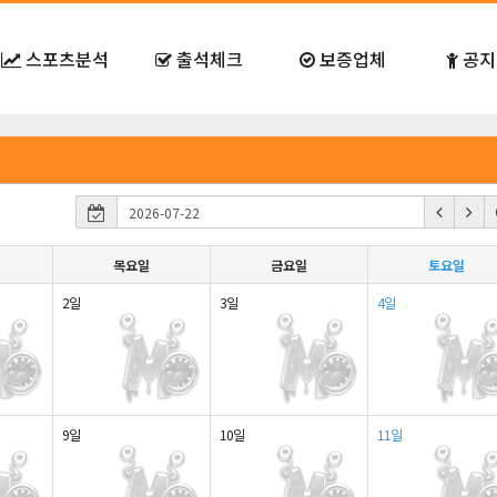
스포츠분석
출석체크
보증업체
공지
목요일
금요일
토요일
2일
3일
4일
9일
10일
11일