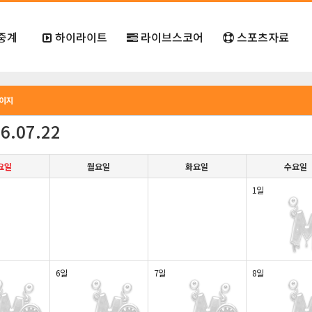
중계
하이라이트
라이브스코어
스포츠자료
페이지
6.07.22
요일
월요일
화요일
수요일
1일
6일
7일
8일