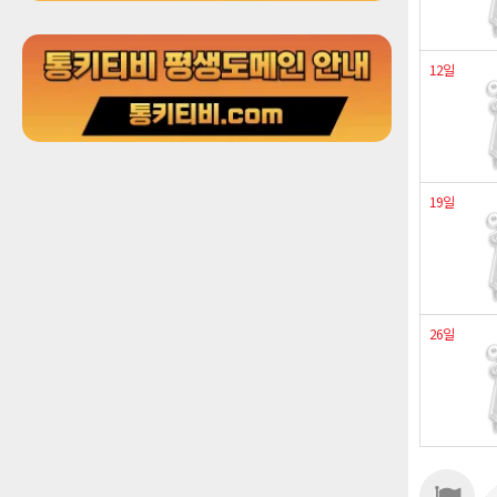
12일
19일
26일