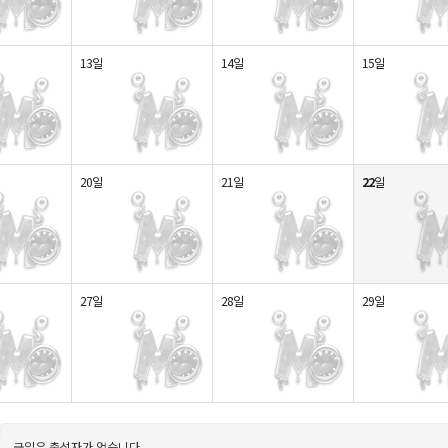
13일
14일
15일
20일
21일
22
일
27일
28일
29일
금일은 출석자가 없습니다.