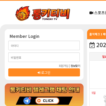
스포츠
출석체크 1 
Member Login
202
일
회원가입
|
정보찾기
로그인
5일