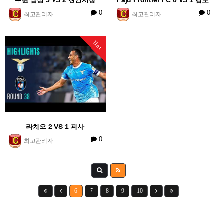
0
0
최고관리자
최고관리자
Hot
라치오 2 VS 1 피사
0
최고관리자
6
7
8
9
10