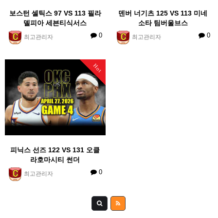
보스턴 셀틱스 97 VS 113 필라
덴버 너기츠 125 VS 113 미네
델피아 세븐티식서스
소타 팀버울브스
0
0
최고관리자
최고관리자
Hot
피닉스 선즈 122 VS 131 오클
라호마시티 썬더
0
최고관리자