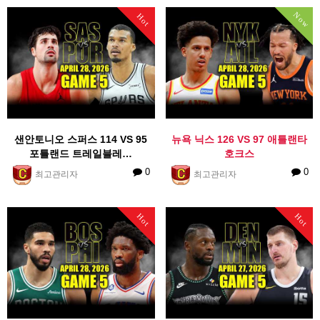
Now
Hot
샌안토니오 스퍼스 114 VS 95
뉴욕 닉스 126 VS 97 애틀랜타
포틀랜드 트레일블레…
호크스
0
0
최고관리자
최고관리자
Hot
Hot