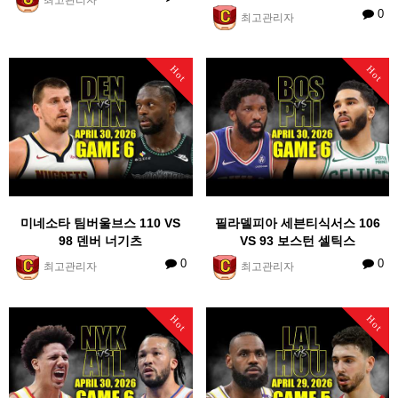
0
최고관리자
Hot
Hot
미네소타 팀버울브스 110 VS
필라델피아 세븐티식서스 106
98 덴버 너기츠
VS 93 보스턴 셀틱스
0
0
최고관리자
최고관리자
Hot
Hot