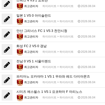
스위스 4 VS 1 요르단
최고관리자
하이라이트
>
하이라이트
2026.06.04
일본 1 VS 0 아이슬란드
최고관리자
하이라이트
>
하이라이트
2026.06.04
안산 그리너스 FC 1 VS 3 천안시청
최고관리자
하이라이트
>
하이라이트
2026.06.04
화성 FC 2 VS 0 경남
최고관리자
하이라이트
>
하이라이트
2026.06.04
전남 0 VS 1 서울이랜드
최고관리자
하이라이트
>
하이라이트
2026.06.04
파지아노 오카야마 1 VS 1 우라와 레드 다이아몬즈
최고관리자
하이라이트
>
하이라이트
2026.06.04
시미즈 에스펄스 1 VS 1 요코하마 F 마리노스
최고관리자
하이라이트
>
하이라이트
2026.06.04