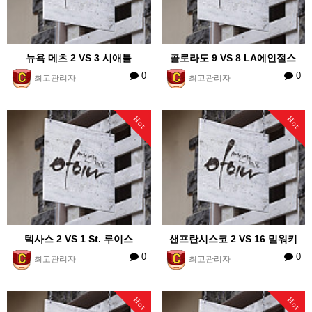
뉴욕 메츠 2 VS 3 시애틀
콜로라도 9 VS 8 LA에인절스
0
0
최고관리자
최고관리자
Hot
Hot
텍사스 2 VS 1 St. 루이스
샌프란시스코 2 VS 16 밀워키
0
0
최고관리자
최고관리자
Hot
Hot