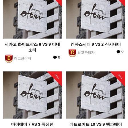
시카고 화이트삭스 6 VS 9 미네
캔자스시티 9 VS 2 신시내티
소타
0
최고관리자
0
최고관리자
Hot
Hot
마이애미 7 VS 3 워싱턴
디트로이트 10 VS 9 탬파베이