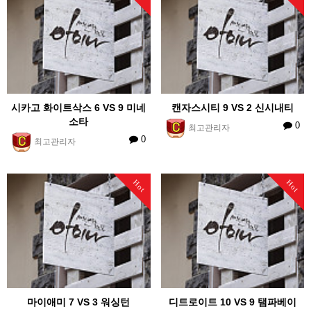
시카고 화이트삭스 6 VS 9 미네
캔자스시티 9 VS 2 신시내티
소타
0
최고관리자
0
최고관리자
Hot
Hot
마이애미 7 VS 3 워싱턴
디트로이트 10 VS 9 탬파베이