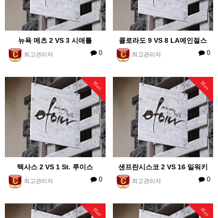
뉴욕 메츠 2 VS 3 시애틀
콜로라도 9 VS 8 LA에인절스
0
0
최고관리자
최고관리자
Hot
Hot
텍사스 2 VS 1 St. 루이스
샌프란시스코 2 VS 16 밀워키
0
0
최고관리자
최고관리자
Hot
Hot