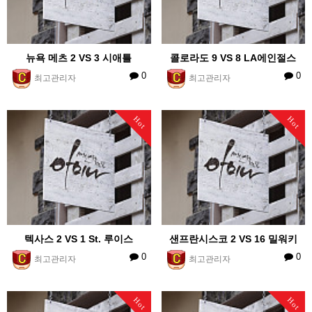
뉴욕 메츠 2 VS 3 시애틀
콜로라도 9 VS 8 LA에인절스
0
0
최고관리자
최고관리자
Hot
Hot
텍사스 2 VS 1 St. 루이스
샌프란시스코 2 VS 16 밀워키
0
0
최고관리자
최고관리자
Hot
Hot