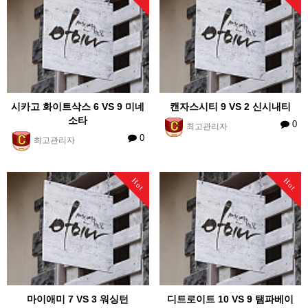
시카고 화이트삭스 6 VS 9 미네
캔자스시티 9 VS 2 신시내티
소타
0
최고관리자
0
최고관리자
Hot
Hot
마이애미 7 VS 3 워싱턴
디트로이트 10 VS 9 탬파베이