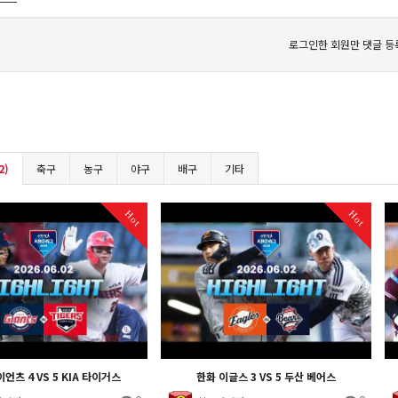
로그인한 회원만 댓글 등
2)
축구
농구
야구
배구
기타
Hot
Hot
언츠 4 VS 5 KIA 타이거스
한화 이글스 3 VS 5 두산 베어스