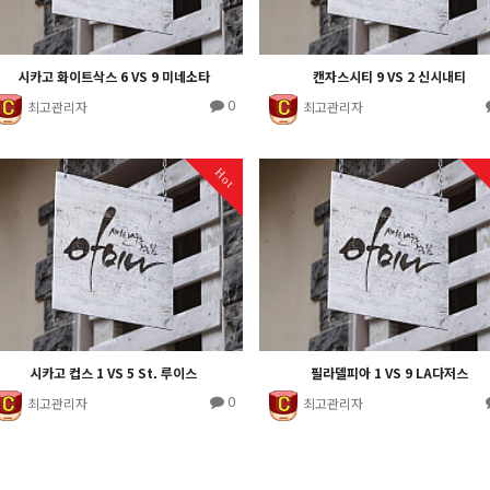
시카고 화이트삭스 6 VS 9 미네소타
캔자스시티 9 VS 2 신시내티
0
최고관리자
최고관리자
Hot
시카고 컵스 1 VS 5 St. 루이스
필라델피아 1 VS 9 LA다저스
0
최고관리자
최고관리자