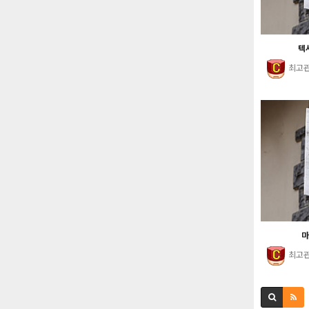
텍사
최고
마
최고