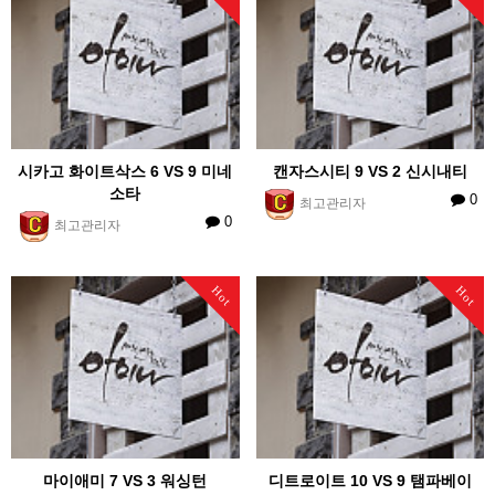
시카고 화이트삭스 6 VS 9 미네
캔자스시티 9 VS 2 신시내티
소타
0
최고관리자
0
최고관리자
Hot
Hot
마이애미 7 VS 3 워싱턴
디트로이트 10 VS 9 탬파베이