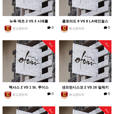
뉴욕 메츠 2 VS 3 시애틀
콜로라도 9 VS 8 LA에인절스
0
0
최고관리자
최고관리자
Hot
Hot
텍사스 2 VS 1 St. 루이스
샌프란시스코 2 VS 16 밀워키
0
0
최고관리자
최고관리자
Hot
Hot