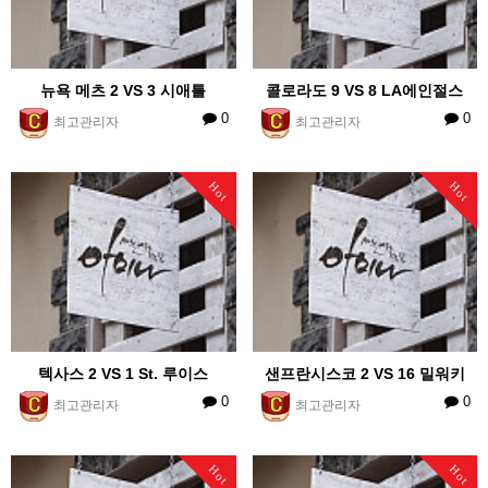
뉴욕 메츠 2 VS 3 시애틀
콜로라도 9 VS 8 LA에인절스
0
0
최고관리자
최고관리자
Hot
Hot
텍사스 2 VS 1 St. 루이스
샌프란시스코 2 VS 16 밀워키
0
0
최고관리자
최고관리자
Hot
Hot