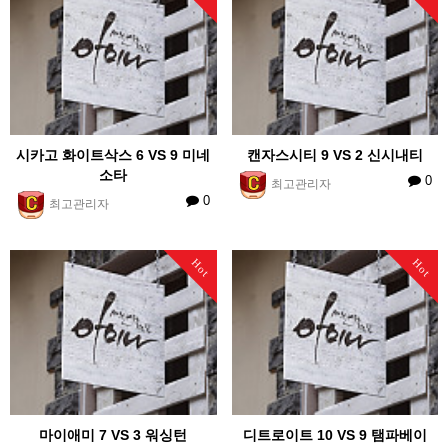
시카고 화이트삭스 6 VS 9 미네
캔자스시티 9 VS 2 신시내티
소타
0
최고관리자
0
최고관리자
Hot
Hot
마이애미 7 VS 3 워싱턴
디트로이트 10 VS 9 탬파베이