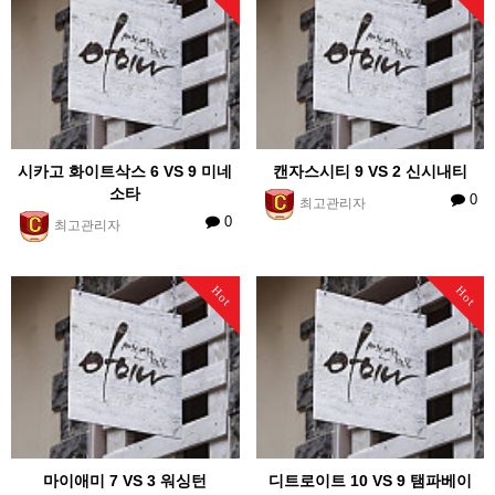
시카고 화이트삭스 6 VS 9 미네
캔자스시티 9 VS 2 신시내티
소타
0
최고관리자
0
최고관리자
Hot
Hot
마이애미 7 VS 3 워싱턴
디트로이트 10 VS 9 탬파베이