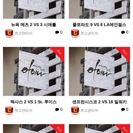
뉴욕 메츠 2 VS 3 시애틀
콜로라도 9 VS 8 LA에인절스
0
0
최고관리자
최고관리자
Hot
Hot
텍사스 2 VS 1 St. 루이스
샌프란시스코 2 VS 16 밀워키
0
0
최고관리자
최고관리자
Hot
Hot