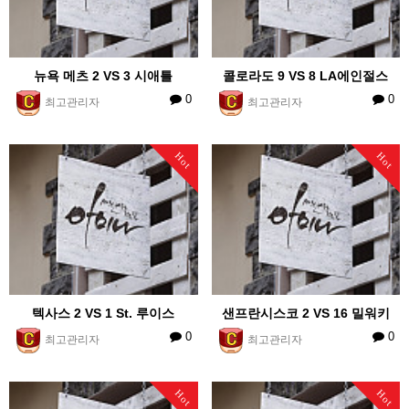
뉴욕 메츠 2 VS 3 시애틀
콜로라도 9 VS 8 LA에인절스
0
0
최고관리자
최고관리자
Hot
Hot
텍사스 2 VS 1 St. 루이스
샌프란시스코 2 VS 16 밀워키
0
0
최고관리자
최고관리자
Hot
Hot