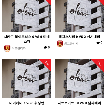
시카고 화이트삭스 6 VS 9 미네
캔자스시티 9 VS 2 신시내티
소타
0
최고관리자
0
최고관리자
Hot
Hot
마이애미 7 VS 3 워싱턴
디트로이트 10 VS 9 탬파베이