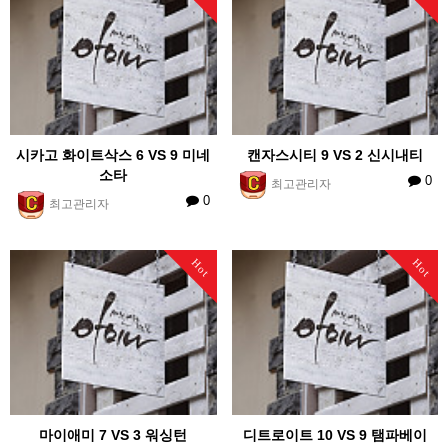
시카고 화이트삭스 6 VS 9 미네
캔자스시티 9 VS 2 신시내티
소타
0
최고관리자
0
최고관리자
Hot
Hot
마이애미 7 VS 3 워싱턴
디트로이트 10 VS 9 탬파베이