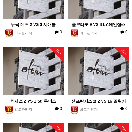
뉴욕 메츠 2 VS 3 시애틀
콜로라도 9 VS 8 LA에인절스
0
0
최고관리자
최고관리자
Hot
Hot
텍사스 2 VS 1 St. 루이스
샌프란시스코 2 VS 16 밀워키
0
0
최고관리자
최고관리자
Hot
Hot