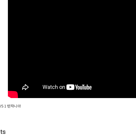
 VS 1 탄자니아
ts