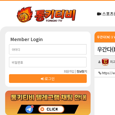
스포츠
우간다(N) 1
Member Login
우간다(N
최고
회원가입
|
정보찾기
https:/
로그인