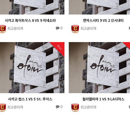
시카고 화이트삭스 6 VS 9 미네소타
캔자스시티 9 VS 2 신시내티
0
최고관리자
최고관리자
Hot
시카고 컵스 1 VS 5 St. 루이스
필라델피아 1 VS 9 LA다저스
0
최고관리자
최고관리자