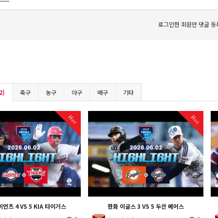
로그인한 회원만 댓글 등
2)
축구
농구
야구
배구
기타
Hot
Hot
언츠 4 VS 5 KIA 타이거스
한화 이글스 3 VS 5 두산 베어스