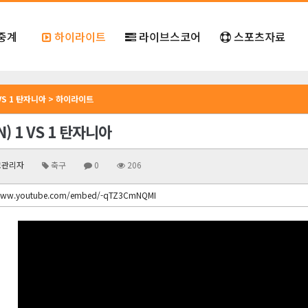
중계
하이라이트
라이브스코어
스포츠자료
 VS 1 탄자니아 > 하이라이트
) 1 VS 1 탄자니아
관리자
축구
0
206
/www.youtube.com/embed/-qTZ3CmNQMI