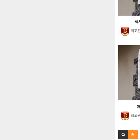
텍사
최고
마
최고