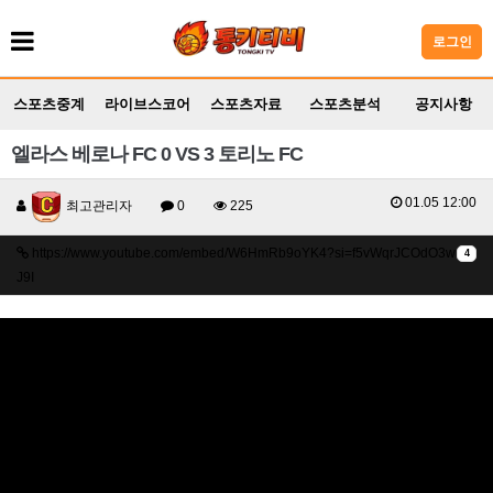
로그인
스포츠중계
라이브스코어
스포츠자료
스포츠분석
공지사항
엘라스 베로나 FC 0 VS 3 토리노 FC
01.05 12:00
최고관리자
0
225
https://www.youtube.com/embed/W6HmRb9oYK4?si=f5vWqrJCOdO3w
4
J9I